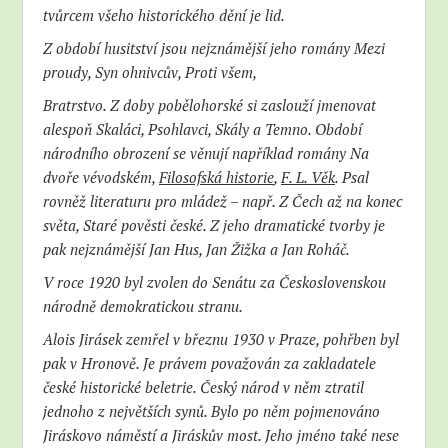
tvůrcem všeho historického dění je lid.
Z období husitství jsou nejznámější jeho romány Mezi
proudy, Syn ohnivcův, Proti všem,
Bratrstvo. Z doby pobělohorské si zaslouží jmenovat
alespoň Skaláci, Psohlavci, Skály a Temno. Období
národního obrození se věnují například romány Na
dvoře vévodském,
Filosofská historie
,
F. L. Věk
. Psal
rovněž literaturu pro mládež – např. Z Čech až na konec
světa, Staré pověsti české. Z jeho dramatické tvorby je
pak nejznámější Jan Hus, Jan Žižka a Jan Roháč.
V roce 1920 byl zvolen do Senátu za Československou
národně demokratickou stranu.
Alois Jirásek zemřel v březnu 1930 v Praze, pohřben byl
pak v Hronově. Je právem považován za zakladatele
české historické beletrie. Český národ v něm ztratil
jednoho z největších synů. Bylo po něm pojmenováno
Jiráskovo náměstí a Jiráskův most. Jeho jméno také nese