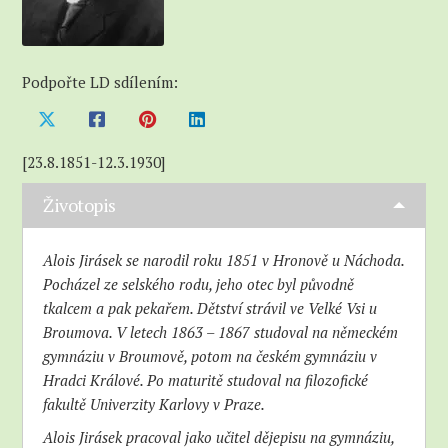
Podpořte LD sdílením:
[23.8.1851-12.3.1930]
Životopis
Alois Jirásek se narodil roku 1851 v Hronově u Náchoda.
Pocházel ze selského rodu, jeho otec byl původně
tkalcem a pak pekařem. Dětství strávil ve Velké Vsi u
Broumova. V letech 1863 – 1867 studoval na německém
gymnáziu v Broumově, potom na českém gymnáziu v
Hradci Králové. Po maturitě studoval na filozofické
fakultě Univerzity Karlovy v Praze.
Alois Jirásek pracoval jako učitel dějepisu na gymnáziu,