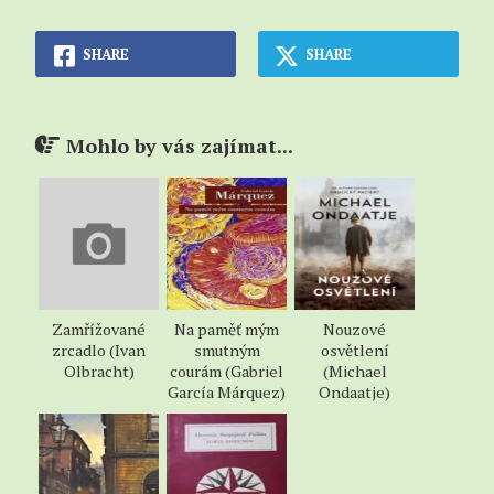
SHARE
SHARE
Mohlo by vás zajímat...
Zamřížované
Na paměť mým
Nouzové
zrcadlo (Ivan
smutným
osvětlení
Olbracht)
courám (Gabriel
(Michael
García Márquez)
Ondaatje)