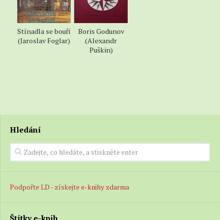
Stínadla se bouří
Boris Godunov
(Jaroslav Foglar)
(Alexandr
Puškin)
Hledání
Podpořte LD - získejte e-knihy zdarma
Štítky e-knih