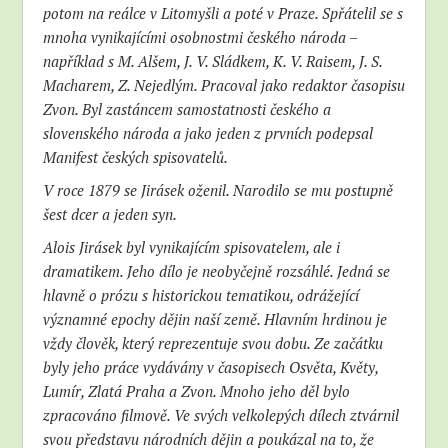
potom na reálce v Litomyšli a poté v Praze. Spřátelil se s
mnoha vynikajícími osobnostmi českého národa –
například s M. Alšem, J. V. Sládkem, K. V. Raisem, J. S.
Macharem, Z. Nejedlým. Pracoval jako redaktor časopisu
Zvon. Byl zastáncem samostatnosti českého a
slovenského národa a jako jeden z prvních podepsal
Manifest českých spisovatelů.
V roce 1879 se Jirásek oženil. Narodilo se mu postupně
šest dcer a jeden syn.
Alois Jirásek byl vynikajícím spisovatelem, ale i
dramatikem. Jeho dílo je neobyčejně rozsáhlé. Jedná se
hlavně o prózu s historickou tematikou, odrážející
významné epochy dějin naší země. Hlavním hrdinou je
vždy člověk, který reprezentuje svou dobu. Ze začátku
byly jeho práce vydávány v časopisech Osvěta, Květy,
Lumír, Zlatá Praha a Zvon. Mnoho jeho děl bylo
zpracováno filmově. Ve svých velkolepých dílech ztvárnil
svou představu národních dějin a poukázal na to, že