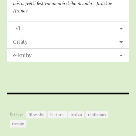
náš největší festival amatérského divadla – Jiráskův
Hronov.
Dílo
Citáty
e-knihy
Štítky:
filozofie
historie
próza
realismus
román