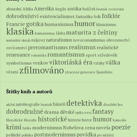
Amerika
antika
absurdní
balíček
Afrika
Anglie
cestování
beatnik
folklór
dobrodružství
existencialismus
folk
fantastika
humor
gotika
Francie
humanismus
klasicismus
klasika
maturita z češtiny
láska
komunismus
naturalismus
novoromantismus
obrozenectví
májovci
maturitní okruh
realismus
preromantismus
realistické
osvícenství
romantismus
renesance
středověk
sport
romantika
viktoriáská éra
válka
venkov
symbolismus
vztahy
zfilmováno
vězení
ztracená generace
Španělsko
Štítky knih a autorů
detektivka
báseň
autobiografie
akční
beatnik
divadelní hra
fantasy
dobrodružné
drama
dětské
epika
esej
historické
humor
historie
horor
filozofické
filozofie
komedie
poezie
krimi
modernismus
Nobelova cena
novela
lyrika
povídka
postmodernismus
politické
politika
pro mládež