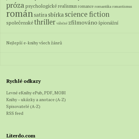
próza
psychologické
realismus
romance
romantika
romantismus
román
science fiction
sbírka
satira
thriller
zfilmováno
společenské
špionážní
válečné
Nejlepší e-knihy všech žánrů
Rychlé odkazy
Levné eKnihy ePub, PDF, MOBI
Knihy – ukázky a anotace (A-Z)
Spisovatelé (A-Z)
RSS feed
Literdo.com