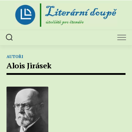
Skip
to
content
AUTOŘI
Alois Jirásek