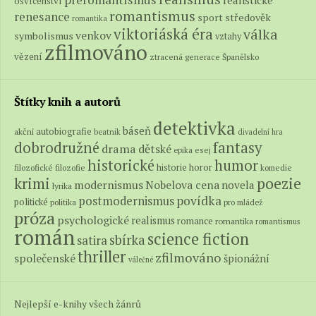
realistické
osvícenství
romantismus
renesance
středověk
sport
romantika
viktoriáská éra
válka
venkov
symbolismus
vztahy
zfilmováno
vězení
ztracená generace
Španělsko
Štítky knih a autorů
detektivka
báseň
autobiografie
akční
beatnik
divadelní hra
fantasy
dobrodružné
drama
dětské
epika
esej
historické
humor
historie
horor
filozofické
filozofie
komedie
poezie
krimi
modernismus
Nobelova cena
novela
lyrika
povídka
postmodernismus
politické
politika
pro mládež
próza
psychologické
realismus
romance
romantika
romantismus
román
science fiction
sbírka
satira
thriller
zfilmováno
společenské
špionážní
válečné
Nejlepší e-knihy všech žánrů