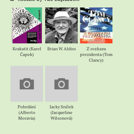
Krakatit (Karel
Brian W. Aldiss
Z rozkazu
Čapek)
prezidenta (Tom
Clancy)
Pohrdání
Jacky Snílek
(Alberto
(Jacqueline
Moravia)
Wilsonová)