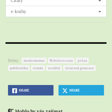
Citáty
(
The Short Stories of Ernest Hemingway
,
1938)
e-knihy
(The Spanish War, 1938)
(
The Torrents of Spring
, 1926)
(
The Wild Years
, 1962)
(Three Novels, 1962)
(
Three Stories And Ten Poems
, 1923)
(Two Christmas Tales, 1958)
Štítky:
modernismus
Nobelova cena
próza
publicistika
román
sociální
ztracená generace
SHARE
SHARE
Mohlo by vás zajímat...