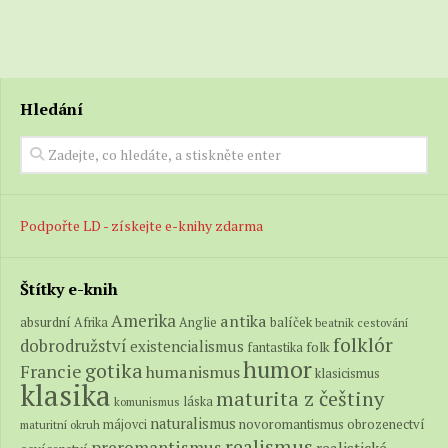
Hledání
Podpořte LD - získejte e-knihy zdarma
Štítky e-knih
Amerika
antika
absurdní
balíček
Afrika
Anglie
beatnik
cestování
folklór
dobrodružství
existencialismus
folk
fantastika
humor
gotika
Francie
humanismus
klasicismus
klasika
maturita z češtiny
láska
komunismus
naturalismus
novoromantismus
obrozenectví
májovci
maturitní okruh
realismus
preromantismus