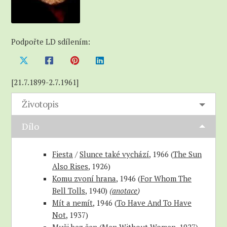
Podpořte LD sdílením:
[21.7.1899-2.7.1961]
Životopis
Dílo
Fiesta
/
Slunce také vychází
, 1966 (
The Sun
Also Rises
, 1926)
Komu zvoní hrana
, 1946 (
For Whom The
Bell Tolls
, 1940)
(
anotace
)
Mít a nemít
, 1946 (
To Have And To Have
Not
, 1937)