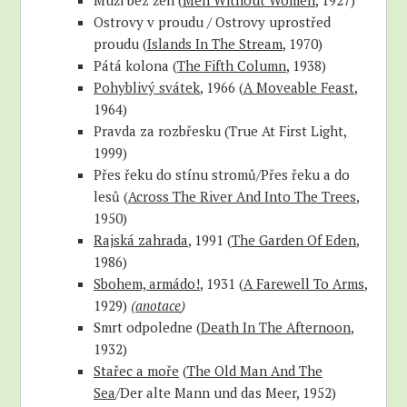
Muži bez žen (
Men Without Women
, 1927)
Ostrovy v proudu / Ostrovy uprostřed
proudu (
Islands In The Stream
, 1970)
Pátá kolona (
The Fifth Column
, 1938)
Pohyblivý svátek
, 1966 (
A Moveable Feast
,
1964)
Pravda za rozbřesku (True At First Light,
1999)
Přes řeku do stínu stromů/Přes řeku a do
lesů (
Across The River And Into The Trees
,
1950)
Rajská zahrada
, 1991 (
The Garden Of Eden
,
1986)
Sbohem, armádo!
, 1931 (
A Farewell To Arms
,
1929)
(
anotace
)
Smrt odpoledne (
Death In The Afternoon
,
1932)
Stařec a moře
(
The Old Man And The
Sea
/Der alte Mann und das Meer, 1952)