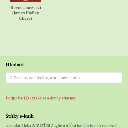
Liz se bojovně otočila a s rukama v bok si měřila
Rovnou mezi oči
svou spojku: "Tak to tě nesmí ani napadnout. Na
(James Hadley
tuhle příležitost čekám celých sedmnáct let."
Chase)
Po pěti trapných směnách jsme za stavu 14-3 vzdali.
Já s Dalem jsm…
Hledání
Podpořte LD - získejte e-knihy zdarma
Štítky e-knih
Amerika
antika
absurdní
balíček
Afrika
Anglie
beatnik
cestování