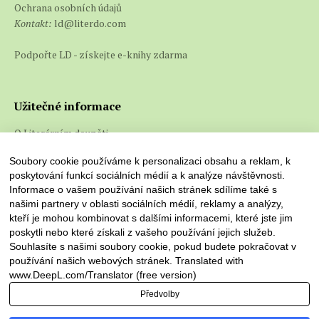
Ochrana osobních údajů
Kontakt:
ld@literdo.com
Podpořte LD - získejte e-knihy zdarma
Užitečné informace
O Literárním doupěti
Co jsou e-knihy a jak je číst
Soubory cookie používáme k personalizaci obsahu a reklam, k
poskytování funkcí sociálních médií a k analýze návštěvnosti.
Informace o vašem používání našich stránek sdílíme také s
našimi partnery v oblasti sociálních médií, reklamy a analýzy,
kteří je mohou kombinovat s dalšími informacemi, které jste jim
poskytli nebo které získali z vašeho používání jejich služeb.
Souhlasíte s našimi soubory cookie, pokud budete pokračovat v
používání našich webových stránek. Translated with
www.DeepL.com/Translator (free version)
Předvolby
Literární doupě © 2026. Všechna práva vyhrazena