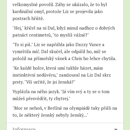
velkomyslně povolil. Záhy se ukázalo, že to byl
kardinální omyl, protože Liz se projevila jako
postrach hřiště.
"Hej," křičel na ni Dal, když minul nadhoz o dobrých
patnáct centimetrů, "to myslíš vážně?"
"To si piš." Liz se napřáhla jako Dazzy Vance a
vymrštila míč. Dal skučel, ale odpálil ho, míč se
položil na přímořský vánek a Chris ho lehce chytila.
"Ke každé holce, která umí takhle házet, mám
instinktivní nedůvěru," zamžoural na Liz Dal skrz
prsty. "Víš určitě, že jsi ženská?"
Vyplázla na něho jazyk. "Já vím svý a ty se o tom
můžeš přesvědčit, ty chytrej."
"Moc se nehoň, v Berlíně na olympiádě taky přišli na
to, že některý ženský nebyly ženský..."
"Slyšíte ho, vejtahu?" vyjekla Chris. "Jestli prej
Informace