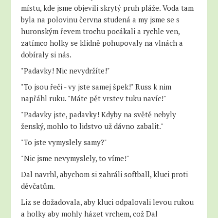
místu, kde jsme objevili skrytý pruh pláže. Voda tam
byla na polovinu června studená a my jsme se s
huronským řevem trochu pocákali a rychle ven,
zatímco holky se klidně pohupovaly na vlnách a
dobíraly si nás.
"Padavky! Nic nevydržíte!"
"To jsou řeči - vy jste samej špek!" Russ k nim
napřáhl ruku. "Máte pět vrstev tuku navíc!"
"Padavky jste, padavky! Kdyby na světě nebyly
ženský, mohlo to lidstvo už dávno zabalit."
"To jste vymyslely samy?"
"Nic jsme nevymyslely, to víme!"
Dal navrhl, abychom si zahráli softball, kluci proti
děvčatům.
Liz se dožadovala, aby kluci odpalovali levou rukou
a holky aby mohly házet vrchem, což Dal