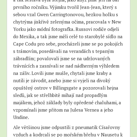
prvního ročníku. Výjimku tvořil Jean-Jean, který s
sebou vzal Gwen Carringtonovou, hezkou holku s
chytrýma jiskřivě zelenýma očima, pracovala v New
Yorku jako módní fotografka. Russovi rodiče odjeli
do Mexika, a tak jsme měli celé to starobylé sídlo na
Cape Codu pro sebe, procházeli jsme se po pokojích
s trámovím, posedávali na verandách s tepaným
zábradlím; povalovali jsme se na udržovaných
trávnících a zasnívali se nad nádherným výhledem
na záliv. Lovili jsme mušle, chytali jsme kraby a
nutili je závodit, anebo jsme si vyjeli na divoký
opuštěný ostrov v Billingsgate a pozorovali hejna
sleďů, jak se střelhbitě mihají nad propadlým
majákem, jehož základy byly opředené chaluhami, a
vzpomínali jsme přitom na Julesa Vernea a jeho
Undine.
Ale většinou jsme odpustili z pneumatik Císařovny
vzduch a kodrcali se po mořském břehu v Nausetu k