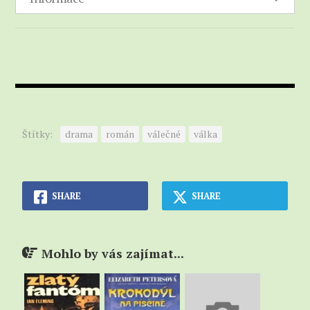
chceme něco dosáhnout ve sportu, musíme být
mužský. Natři jim to, Liz."
A Liz nám to natřela. .
Terryho vyřídila při třetím nadhozu a Russe dostala
na míč, který chytila rovnou ze vzduchu.
"Páni," hrozil se Russ. "Zdá se, že jsme na tom bledě."
Pokračovali jsme od deseti k pěti. Ukázalo se, že
Štítky:
drama
román
válečné
válka
Gwen je u pálky ještě daleko zdatnější než při práci
s foťákem. Chris sice neuměla tak dobře nadhazovat
jako Liz, ale na pálce byla fantastická a Nancy od
sedmi let jezdila po letních táborech ve státu Maine,
SHARE
SHARE
kde se hraje softball od rána do večera. K dovršení
naší zkázy Jean-Jean snad v životě neměl míč v ruce,
házel bezhlavě - jednou dokonce do vody. Po dvou
Mohlo by vás zajímat...
směnách holky vedly 6-0 a vřeštěly blahem.
Když přišla znovu řada na Dala, Liz si ho změřila a
povídá: