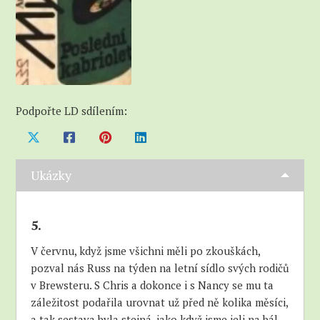
Podpořte LD sdílením:
Ukázky
5.
V červnu, když jsme všichni měli po zkouškách,
pozval nás Russ na týden na letní sídlo svých rodičů
v Brewsteru. S Chris a dokonce i s Nancy se mu ta
záležitost podařila urovnat už před ně kolika měsíci,
a tak sestava byla stejná, jako když jsme jeli na bál