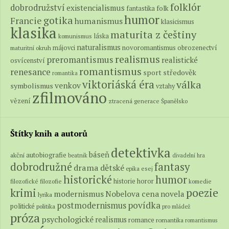
folklór
dobrodružství
existencialismus
folk
fantastika
humor
gotika
Francie
humanismus
klasicismus
klasika
maturita z češtiny
láska
komunismus
naturalismus
novoromantismus
obrozenectví
májovci
maturitní okruh
realismus
preromantismus
realistické
osvícenství
romantismus
renesance
středověk
sport
romantika
viktoriáská éra
válka
venkov
symbolismus
vztahy
zfilmováno
vězení
ztracená generace
Španělsko
Štítky knih a autorů
detektivka
báseň
autobiografie
akční
beatnik
divadelní hra
fantasy
dobrodružné
drama
dětské
epika
esej
historické
humor
historie
horor
filozofické
filozofie
komedie
poezie
krimi
modernismus
Nobelova cena
novela
lyrika
povídka
postmodernismus
politické
politika
pro mládež
próza
psychologické
realismus
romance
romantika
romantismus