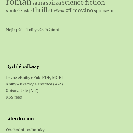
román
science fiction
sbírka
satira
thriller
zfilmováno
společenské
špionážní
válečné
Nejlepší e-knihy všech žánrů
Rychlé odkazy
Levné eKnihy ePub, PDF, MOBI
Knihy – ukázky a anotace (A-Z)
Spisovatelé (A-Z)
RSS feed
Literdo.com
Obchodní podmínky