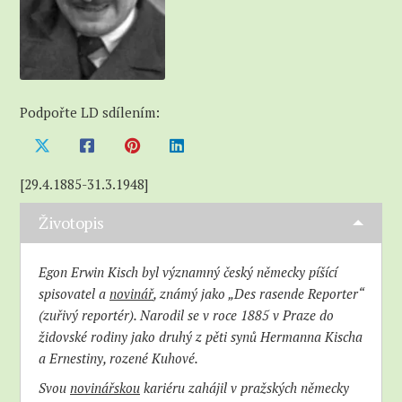
Podpořte LD sdílením:
[29.4.1885-31.3.1948]
Životopis
Egon Erwin Kisch byl významný český německy píšící
spisovatel a
novinář
, známý jako „Des rasende Reporter“
(zuřivý reportér). Narodil se v roce 1885 v Praze do
židovské rodiny jako druhý z pěti synů Hermanna Kischa
a Ernestiny, rozené Kuhové.
Svou
novinářskou
kariéru zahájil v pražských německy