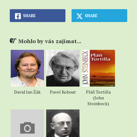
SHARE
SHARE
Mohlo by vás zajímat...
David Jan Žák
Pavel Kohout
Pláň Tortilla
(John
Steinbeck)