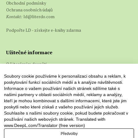
Obchodní podmínky
Ochrana osobních údajů
Kontakt:
ld@literdo.com
Podpořte LD - získejte e-knihy zdarma
Užitečné informace
O Literárním doupěti
Co jsou e-knihy a jak je číst
Soubory cookie používáme k personalizaci obsahu a reklam, k
poskytování funkcí sociálních médií a k analýze návštěvnosti.
Informace o vašem používání našich stránek sdílíme také s
našimi partnery v oblasti sociálních médií, reklamy a analýzy,
kteří je mohou kombinovat s dalšími informacemi, které jste jim
poskytli nebo které získali z vašeho používání jejich služeb.
Souhlasíte s našimi soubory cookie, pokud budete pokračovat v
používání našich webových stránek. Translated with
www.DeepL.com/Translator (free version)
Předvolby
Literární doupě © 2026. Všechna práva vyhrazena