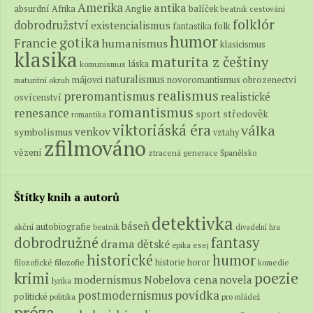
Amerika
antika
absurdní
balíček
Afrika
Anglie
beatnik
cestování
folklór
dobrodružství
existencialismus
folk
fantastika
humor
gotika
Francie
humanismus
klasicismus
klasika
maturita z češtiny
láska
komunismus
naturalismus
novoromantismus
obrozenectví
májovci
maturitní okruh
realismus
preromantismus
realistické
osvícenství
romantismus
renesance
středověk
sport
romantika
viktoriáská éra
válka
venkov
symbolismus
vztahy
zfilmováno
vězení
ztracená generace
Španělsko
Štítky knih a autorů
detektivka
báseň
autobiografie
akční
beatnik
divadelní hra
fantasy
dobrodružné
drama
dětské
epika
esej
historické
humor
historie
horor
filozofické
filozofie
komedie
poezie
krimi
modernismus
Nobelova cena
novela
lyrika
povídka
postmodernismus
politické
politika
pro mládež
próza