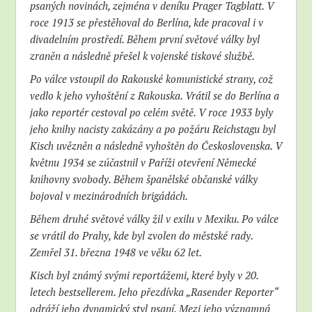
psaných novinách, zejména v deníku Prager Tagblatt. V
roce 1913 se přestěhoval do Berlína, kde pracoval i v
divadelním prostředí. Během první světové války byl
zraněn a následně přešel k vojenské tiskové službě.
Po válce vstoupil do Rakouské komunistické strany, což
vedlo k jeho vyhoštění z Rakouska. Vrátil se do Berlína a
jako reportér cestoval po celém světě. V roce 1933 byly
jeho knihy nacisty zakázány a po požáru Reichstagu byl
Kisch uvězněn a následně vyhoštěn do Československa. V
květnu 1934 se zúčastnil v Paříži otevření Německé
knihovny svobody. Během španělské občanské války
bojoval v mezinárodních brigádách.
Během druhé světové války žil v exilu v Mexiku. Po válce
se vrátil do Prahy, kde byl zvolen do městské rady.
Zemřel 31. března 1948 ve věku 62 let.
Kisch byl známý svými reportážemi, které byly v 20.
letech bestsellerem. Jeho přezdívka „Rasender Reporter“
odráží jeho dynamický styl psaní. Mezi jeho významná