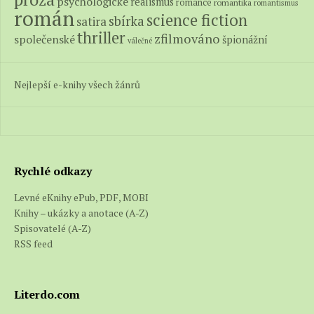
psychologické
realismus
romance
romantika
romantismus
román
science fiction
sbírka
satira
thriller
zfilmováno
společenské
špionážní
válečné
Nejlepší e-knihy všech žánrů
Rychlé odkazy
Levné eKnihy ePub, PDF, MOBI
Knihy – ukázky a anotace (A-Z)
Spisovatelé (A-Z)
RSS feed
Literdo.com