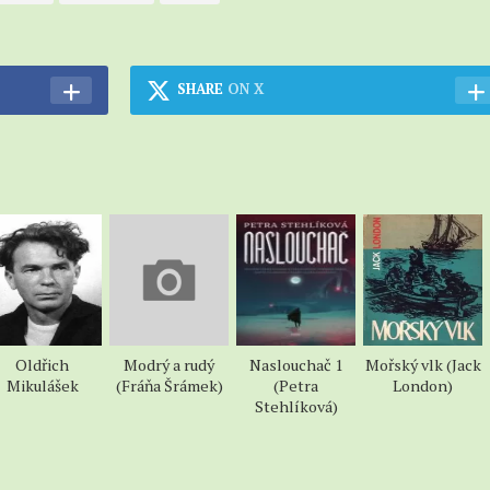
SHARE
ON X
Oldřich
Modrý a rudý
Naslouchač 1
Mořský vlk (Jack
Mikulášek
(Fráňa Šrámek)
(Petra
London)
Stehlíková)