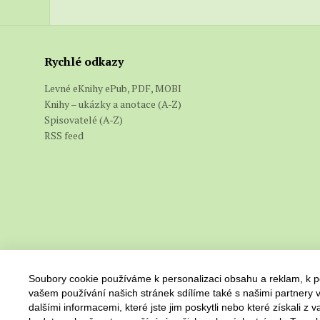
Rychlé odkazy
Levné eKnihy ePub, PDF, MOBI
Knihy – ukázky a anotace (A-Z)
Spisovatelé (A-Z)
RSS feed
Soubory cookie používáme k personalizaci obsahu a reklam, k po
vašem používání našich stránek sdílíme také s našimi partnery v
dalšími informacemi, které jste jim poskytli nebo které získali z