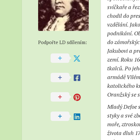
–
svíčkaře a řez
Beatni
chodil do pre
–
vzdělání. Jak
Naučn
podnikání. Ob
do zámořských
Podpořte LD sdílením:
Jakubovi a pro
zemí. Roku 16
tkalců. Po jeh
armádě Viléma
katolického kr
Oranžský se s
Mladý Defoe s
styky a své zb
moře, ztrosko
života dluh 17