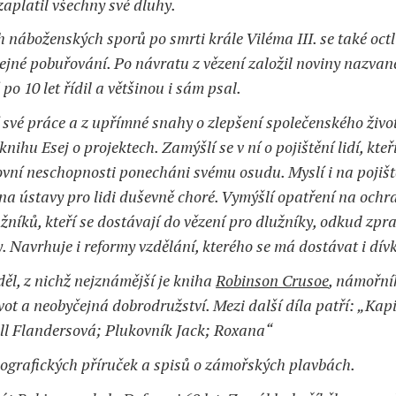
 zaplatil všechny své dluhy.
Pro
děti
h náboženských sporů po smrti krále Viléma III. se také octl
řejné pobuřování. Po návratu z vězení založil noviny nazvan
V
angličtině
 po 10 let řídil a většinou i sám psal.
 své práce a z upřímné snahy o zlepšení společenského živo
nihu Esej o projektech. Zamýšlí se v ní o pojištění lidí, kteří
vní neschopnosti ponecháni svému osudu. Myslí i na pojišt
 na ústavy pro lidi duševně choré. Vymýšlí opatření na ochr
žníků, kteří se dostávají do vězení pro dlužníky, odkud zpr
. Navrhuje i reformy vzdělání, kterého se má dostávat i dí
ěl, z nichž nejznámější je kniha
Robinson Crusoe
, námořní
ivot a neobyčejná dobrodružství. Mezi další díla patří: „Kap
ll Flandersová; Plukovník Jack; Roxana“
eografických příruček a spisů o zámořských plavbách.