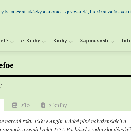
hy ke stažení, ukázky a anotace, spisovatelé, literární zajímavosti
telé
e-Knihy
Knihy
Zajímavosti
Inf
dní
Všechny
Abecední
Perličky
S
efoe
m
e-
seznam
a
Historie
atelů
knihy
knih
s
i
Knihy
Všechny
K
1]
atelé
k
knihy
S
og)
maturitě
(katalog)
s
Dílo
e-knihy
Romány
–
a
Ukázky,
novely
výpisky
se narodil roku 1660 v Anglii, v době plné náboženských a
Humor
–
 rozporů, a zemřel roku 1731. Pocházel z rodiny londýnské