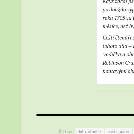
Když začal p
posloužilo vy
roku 1705 za t
měsíce, než b
Čeští čtenáři 
tohoto díla –
Vodička a obr
Robinson Cru
poutavými ob
Štítky:
dobrodružné
osvícenství