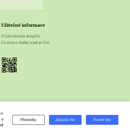
Užitečné informace
O Literárním doupěti
Co jsou e-knihy a jak je číst
 o
 s
Předvolby
Zakázat Vše
Povolit Vše
ud