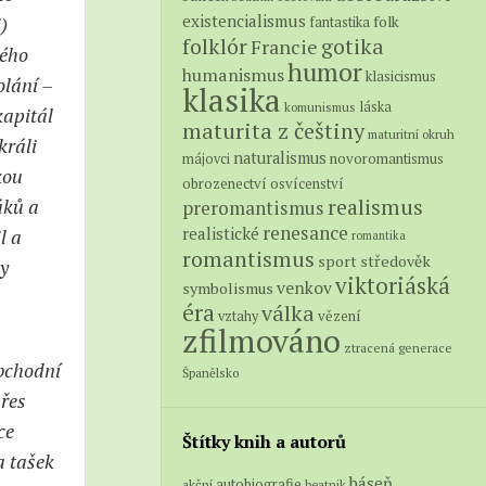
existencialismus
)
folk
fantastika
folklór
gotika
Francie
kého
humor
humanismus
klasicismus
olání –
klasika
láska
komunismus
kapitál
maturita z češtiny
maturitní okruh
králi
naturalismus
novoromantismus
májovci
kou
obrozenectví
osvícenství
áků a
realismus
preromantismus
renesance
realistické
l a
romantika
romantismus
středověk
sport
by
viktoriáská
venkov
symbolismus
éra
válka
vězení
vztahy
zfilmováno
ztracená generace
bchodní
Španělsko
přes
ce
Štítky knih a autorů
a tašek
báseň
autobiografie
akční
beatnik