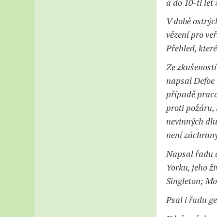
a do 10-ti let
V době ostrýc
vězení pro ve
Přehled, které
Ze zkušeností
napsal Defoe k
případě praco
proti požáru,
nevinných dlu
není záchrany
Napsal řadu d
Yorku, jeho ž
Singleton; Mo
Psal i řadu g