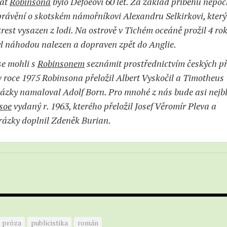
sát
Robinsona
bylo Defoeovi 60 let. Za základ příběhu nepo
právění o skotském námořníkovi Alexandru Selkirkovi, který
rest vysazen z lodi. Na ostrově v Tichém oceáně prožil 4 rok
yl náhodou nalezen a dopraven zpět do Anglie.
se mohli s
Robinsonem
seznámit prostřednictvím českých p
 v roce 1975 Robinsona přeložil Albert Vyskočil a Timotheus
ázky namaloval Adolf Born. Pro mnohé z nás bude asi nejbl
soe
vydaný r. 1963, kterého přeložil Josef Věromír Pleva a
rázky doplnil Zdeněk Burian.
próza
publicistika
román