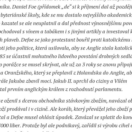
Anotace,
Sci-
níka. Daniel Foe (přídomek „de“ si k příjmení dal až později
rozbory
ci
fi
sbyteriánské školy, kde se mu dostalo nejvyššího akademic
Fantasy
o kazatel se ale neuplatnil a dal přednost výnosnějšímu pov
é
chodoval s vínem a tabákem i s jinými artikly a investoval 
Dobrodružné,
akční
 plaveb. Defoe se jako protestant bouřil proti katolickému 
a
ti jeho politice, která usilovala, aby se Anglie stala katolic
válečné
85 se účastnil mohutného lidového povstání drobných sedl
Detektivky
o porážce se musel skrývat, ale už za 3 roky se znovu připoji
a
krimi
 Oranžského, který se přeplavil z Holandska do Anglie, a
ále Jakuba zbavil moci. Jakub II. uprchl do ciziny a Vilém
Horory
a
tal prvním anglickým králem z rozhodnutí parlamentu.
thrillery
e oženil s dcerou obchodníka stávkovým zbožím, navázal o
Romantika
oží prodával i v cizině. Ale koráb, který převážel jeho zboží 
Povídky
tal a Defoe musel ohlásit úpadek. Zavázal se splatit do kon
Pro
000 liber. Protože byl ale podnikavý, zařídil si výrobu cihel 
mládež