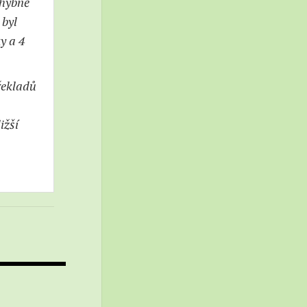
chybně
 byl
y a 4
řekladů
ižší