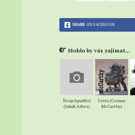
SHARE
ON FACEBOOK
Mohlo by vás zajímat...
Štrajchpudlíci
Cesta (Cormac
(Jakub Arbes)
McCarthy)