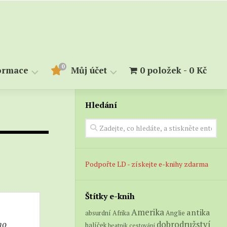
0
ormace
Můj účet
0 položek
0 Kč
Hledání
měry
Objednávky
Stahování
kupiny
alendárium
lovník
Podpořte LD - získejte e-knihy zdarma
Štítky e-knih
Amerika
antika
absurdní
Afrika
Anglie
ho
dobrodružství
balíček
beatnik
cestování