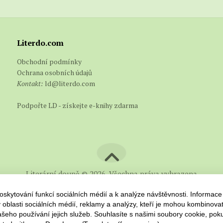
Literdo.com
Obchodní podmínky
Ochrana osobních údajů
Kontakt:
ld@literdo.com
Podpořte LD - získejte e-knihy zdarma
Literární doupě © 2026. Všechna práva vyhrazena
skytování funkcí sociálních médií a k analýze návštěvnosti. Informace
 oblasti sociálních médií, reklamy a analýzy, kteří je mohou kombinovat
 vašeho používání jejich služeb. Souhlasíte s našimi soubory cookie, pok