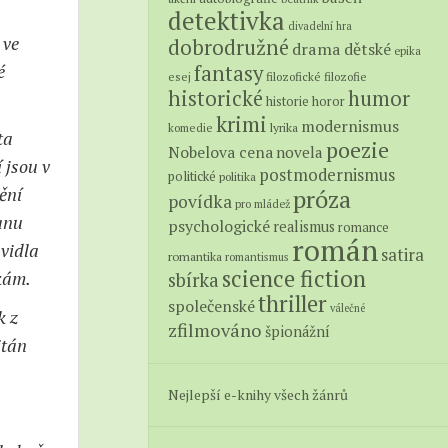
detektivka
divadelní hra
 ve
dobrodružné
drama
dětské
epika
fantasy
é
esej
filozofické
filozofie
historické
humor
historie
horor
krimi
modernismus
lyrika
komedie
ta
poezie
Nobelova cena
novela
 jsou v
postmodernismus
politické
politika
ění
próza
povídka
pro mládež
anu
psychologické
realismus
romance
román
avidla
satira
romantika
romantismus
science fiction
vkám.
sbírka
thriller
společenské
válečné
k z
zfilmováno
špionážní
itán
Nejlepší e-knihy všech žánrů