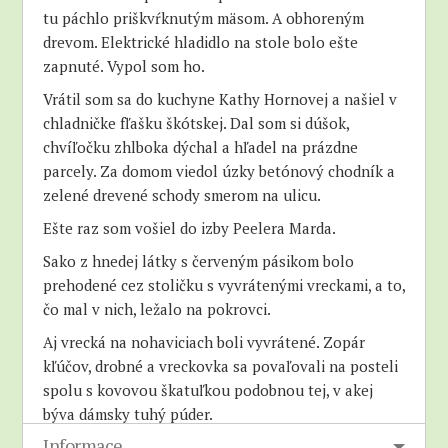
tu páchlo priškvŕknutým mäsom. A obhoreným
drevom. Elektrické hladidlo na stole bolo ešte
zapnuté. Vypol som ho.
Vrátil som sa do kuchyne Kathy Hornovej a našiel v
chladničke fľašku škótskej. Dal som si dúšok,
chvíľočku zhlboka dýchal a hľadel na prázdne
parcely. Za domom viedol úzky betónový chodník a
zelené drevené schody smerom na ulicu.
Ešte raz som vošiel do izby Peelera Marda.
Sako z hnedej látky s červeným pásikom bolo
prehodené cez stoličku s vyvrátenými vreckami, a to,
čo mal v nich, ležalo na pokrovci.
Aj vrecká na nohaviciach boli vyvrátené. Zopár
kľúčov, drobné a vreckovka sa povaľovali na posteli
spolu s kovovou škatuľkou podobnou tej, v akej
býva dámsky tuhý púder.
Informace
Vysypalo sa z nej trochu trblietavého bieleho