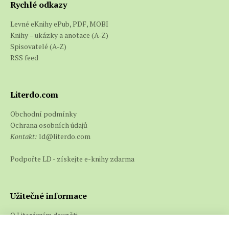
Rychlé odkazy
Levné eKnihy ePub, PDF, MOBI
Knihy – ukázky a anotace (A-Z)
Spisovatelé (A-Z)
RSS feed
Literdo.com
Obchodní podmínky
Ochrana osobních údajů
Kontakt:
ld@literdo.com
Podpořte LD - získejte e-knihy zdarma
Užitečné informace
O Literárním doupěti
Co jsou e-knihy a jak je číst