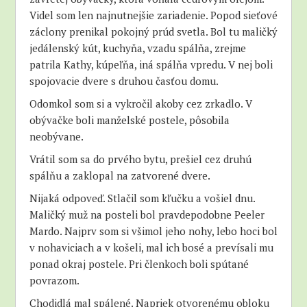
Videl som len najnutnejšie zariadenie. Popod sieťové
záclony prenikal pokojný prúd svetla. Bol tu maličký
jedálenský kút, kuchyňa, vzadu spálňa, zrejme
patrila Kathy, kúpeľňa, iná spálňa vpredu. V nej boli
spojovacie dvere s druhou časťou domu.
Odomkol som si a vykročil akoby cez zrkadlo. V
obývačke boli manželské postele, pôsobila
neobývane.
Vrátil som sa do prvého bytu, prešiel cez druhú
spálňu a zaklopal na zatvorené dvere.
Nijaká odpoveď. Stlačil som kľučku a vošiel dnu.
Maličký muž na posteli bol pravdepodobne Peeler
Mardo. Najprv som si všimol jeho nohy, lebo hoci bol
v nohaviciach a v košeli, mal ich bosé a prevísali mu
ponad okraj postele. Pri členkoch boli spútané
povrazom.
Chodidlá mal spálené. Napriek otvorenému obloku