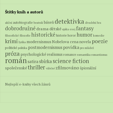
Štítky knih a autorů
detektivka
báseň
autobiografie
akční
beatnik
divadelní hra
fantasy
dobrodružné
drama
dětské
epika
esej
historické
humor
historie
horor
filozofické
filozofie
komedie
poezie
krimi
modernismus
Nobelova cena
novela
lyrika
povídka
postmodernismus
politické
politika
pro mládež
próza
psychologické
realismus
romance
romantika
romantismus
román
science fiction
sbírka
satira
thriller
zfilmováno
společenské
špionážní
válečné
Nejlepší e-knihy všech žánrů