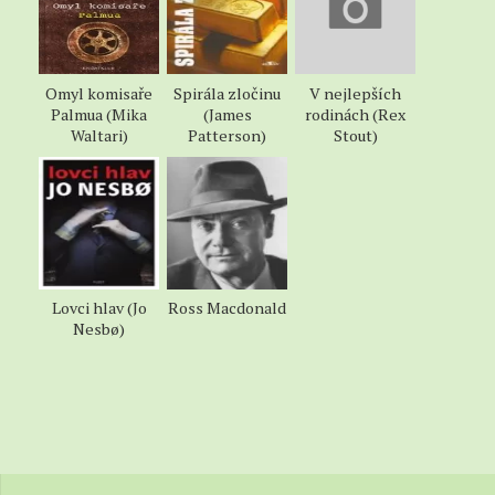
Mansion House
a zamieril k pultu v kúte. Naklonil
som sa a pýtal si camelky.
Kathy Hornová mi hodila balíček, drobné mi pustila
Omyl komisaře
Spirála zločinu
V nejlepších
do náprsného vrecka a usmiala sa na mňa úsmevom
Palmua (Mika
(James
rodinách (Rex
vyhradeným pre zákazníkov.
Waltari)
Patterson)
Stout)
„No? Netrvalo vám to dlho,“ nôtila a pozrela
úkosom na opilca, ktorý sa pokúšal zapáliť si cigaru
staromódnym zapaľovačom.
„Je to smutné. Dobre sa podržte.“
Rýchle sa obrátila a tresla balíčkom papierových
Lovci hlav (Jo
Ross Macdonald
zápaliek na sklo smerom k opilcovi. Hmatkal za nimi,
Nesbø)
cigara aj zápalky mu vypadli, zlostne ich pozbieral a
odišiel, obzerajúc sa cez plece, akoby očakával
kopanec.
Kathy hľadela kdesi mimo mňa – chladnými a
prázdnymi očami.