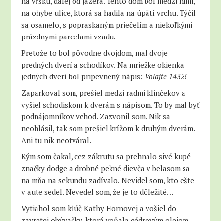
na vŕšku, ďalej od jazera. Tento dom bol medzi nimi,
na ohybe ulice, ktorá sa hadila na úpätí vrchu. Týčil
sa osamelo, s popraskaným priečelím a niekoľkými
prázdnymi parcelami vzadu.
Pretože to bol pôvodne dvojdom, mal dvoje
predných dverí a schodíkov. Na mriežke okienka
jedných dverí bol pripevnený nápis:
Volajte 1432!
Zaparkoval som, prešiel medzi radmi klinčekov a
vyšiel schodiskom k dverám s nápisom. To by mal byť
podnájomníkov vchod. Zazvonil som. Nik sa
neohlásil, tak som prešiel krížom k druhým dverám.
Ani tu nik neotváral.
Kým som čakal, cez zákrutu sa prehnalo sivé kupé
značky dodge a drobné pekné dievča v belasom sa
na mňa na sekundu zadívalo. Nevidel som, kto ešte
v aute sedel. Nevedel som, že je to dôležité…
Vytiahol som kľúč Kathy Hornovej a vošiel do
zavretej obývačky, ktorá voňala cédrovým olejom.