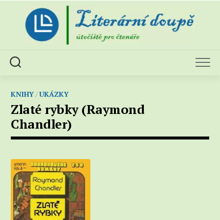
Skip
to
content
KNIHY
/
UKÁZKY
Zlaté rybky (Raymond
Chandler)