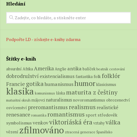
„Držím sa,“ zašeptala.
Hledání
„Dostanete polovičku,“ oznámil som jej. „Peeler z
toho vypadol. Odpravili ho – v jeho vlastnej posteli.“
V očiach sa jej zakmitalo. Zohla dva prsty na skle pri
mojom lakti. Okolo úst sa jej zjavila biela linka. To
Podpořte LD - získejte e-knihy zdarma
bolo všetko.
„P…
Štítky e-knih
Amerika
antika
absurdní
balíček
Afrika
Anglie
beatnik
cestování
folklór
dobrodružství
existencialismus
folk
fantastika
humor
gotika
Francie
humanismus
klasicismus
klasika
maturita z češtiny
láska
komunismus
naturalismus
novoromantismus
obrozenectví
májovci
maturitní okruh
realismus
preromantismus
realistické
osvícenství
romantismus
renesance
středověk
sport
romantika
viktoriáská éra
válka
venkov
symbolismus
vztahy
zfilmováno
vězení
ztracená generace
Španělsko