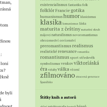
stman,
existencialismus
folk
fantastika
krásná
folklór
gotika
Francie
humor
humanismus
klasicismus
klasika
láska
komunismus
potom
maturita z češtiny
maturitní okruh
naturalismus
novoromantismus
májovci
edinou
obrozenectví
osvícenství
realismus
preromantismus
renesance
realistické
romantika
:
romantismus
středověk
sport
viktoriáská
 loni
venkov
symbolismus
éra
válka
ku?
vězení
vztahy
zfilmováno
pěkně
ztracená generace
Španělsko
de byli
Štítky knih a autorů
á
sednout
báseň
autobiografie
akční
beatnik