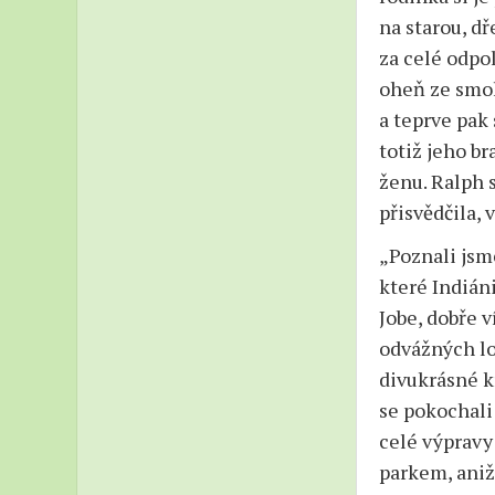
na starou, d
za celé odpo
oheň ze smol
a teprve pak 
totiž jeho br
ženu. Ralph 
přisvědčila, 
„Poznali jsm
které Indián
Jobe, dobře 
odvážných lov
divukrásné kr
se pokochali
celé výpravy 
parkem, aniž