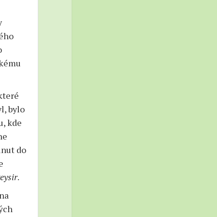
y
mého
o
skému
které
l, bylo
u, kde
ne
inut do
e
eysir
.
 na
vých