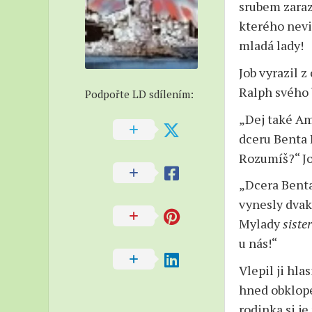
srubem zaraz
–
kterého nevid
Beatni
mladá lady!
–
Naučn
Job vyrazil z
Ralph svého 
Podpořte LD sdílením:
„Dej také Ame
dceru Benta 
Rozumíš?“ Job
„Dcera Benta
vynesly dvakr
Mylady
siste
u nás!“
Vlepil ji hla
hned obklope
rodinka si je