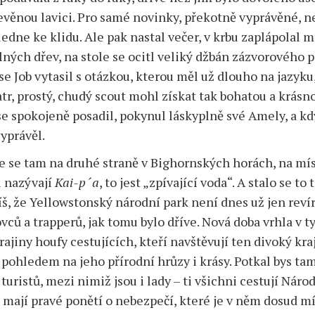
Pro
řevěnou lavici. Pro samé novinky, překotně vyprávěné, n
děti
ledne ke klidu. Ale pak nastal večer, v krbu zaplápolal
V
ných dřev, na stole se ocitl veliký džbán zázvorového p
angličtině
se Job vytasil s otázkou, kterou měl už dlouho na jazyku,
atr, prostý, chudý scout mohl získat tak bohatou a krásn
se spokojeně posadil, pokynul láskyplně své Amely, a kd
vyprávěl.
e se tam na druhé straně v Bighornských horách, na mís
i nazývají
Kai-p´a
, to jest „zpívající voda“. A stalo se to 
víš, že Yellowstonský národní park není dnes už jen rev
ců a trapperů, jak tomu bylo dříve. Nová doba vrhla v t
ajiny houfy cestujících, kteří navštěvují ten divoký kraj
 pohledem na jeho přírodní hrůzy i krásy. Potkal bys ta
turistů, mezi nimiž jsou i lady – ti všichni cestují Nár
 mají pravé ponětí o nebezpečí, které je v něm dosud m