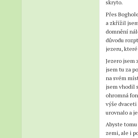
skryto.
Přes Boghole
a zkřížil js
domnění nále
důvodu rozpt
jezeru, které
Jezero jsem 
jsem tu za po
na svém míst
jsem vhodil s
ohromná font
výše dvaceti
urovnalo a j
Abyste tomu 
zemi, ale i p