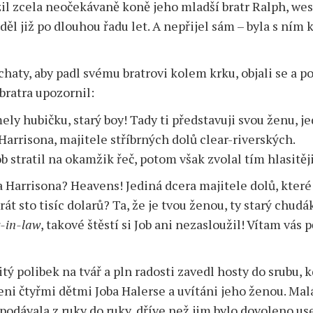
Anotace,
il zcela neočekávaně koně jeho mladší bratr Ralph, we
Sci-
rozbory
ěl již po dlouhou řadu let. A nepřijel sám – byla s ním 
ci
fi
Fantasy
é
 chaty, aby padl svému bratrovi kolem krku, objali se a 
Dobrodružné,
akční
bratra upozornil:
a
válečné
ly hubičku, starý boy! Tady ti představuji svou ženu, j
Harrisona, majitele stříbrných dolů clear-riverských.
Detektivky
a
 stratil na okamžik řeč, potom však zvolal tím hlasitěji
krimi
 Harrisona? Heavens! Jediná dcera majitele dolů, které
Horory
át sto tisíc dolarů? Ta, že je tvou ženou, ty starý chudá
a
thrillery
r-in-law
, takové štěstí si Job ani nezasloužil! Vítam vás 
Romantika
Povídky
sitý polibek na tvář a pln radosti zavedl hosty do srubu, k
ni čtyřmi dětmi Joba Halerse a uvítáni jeho ženou. Mal
Pro
mládež
 podávala z ruky do ruky, dříve než jim bylo dovoleno u