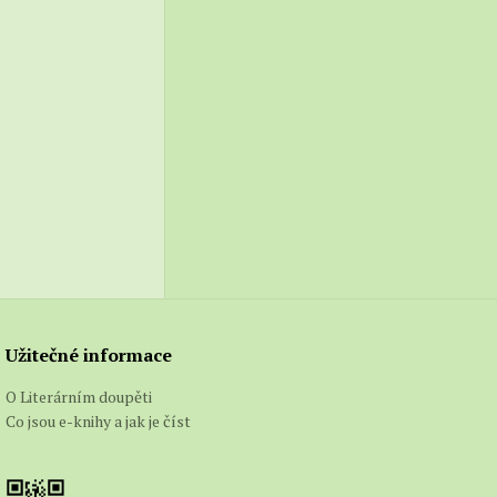
 oděným
, že
acen
tlivě,
sem
lím,
il jsem
asáhla,
Užitečné informace
noe
mou
O Literárním doupěti
íru,
Co jsou e-knihy a jak je číst
.
ylo