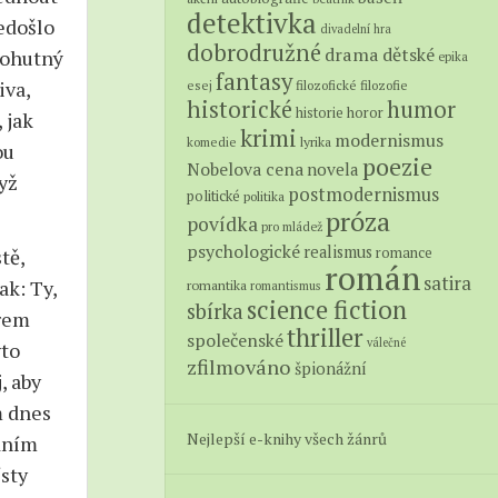
detektivka
edošlo
divadelní hra
dobrodružné
drama
dětské
 mohutný
epika
fantasy
iva,
esej
filozofické
filozofie
historické
humor
historie
horor
 jak
krimi
modernismus
lyrika
komedie
ou
poezie
Nobelova cena
novela
yž
postmodernismus
politické
politika
próza
povídka
pro mládež
psychologické
realismus
tě,
romance
román
satira
tak: Ty,
romantika
romantismus
science fiction
sbírka
írem
thriller
společenské
válečné
yto
zfilmováno
špionážní
, aby
m dnes
Nejlepší e-knihy všech žánrů
odním
ísty