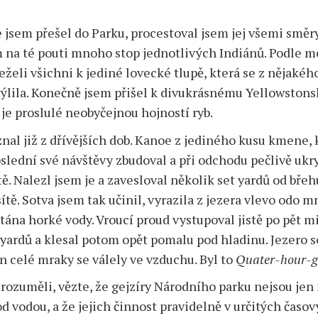
 jsem přešel do Parku, procestoval jsem jej všemi směr
em na té pouti mnoho stop jednotlivých Indiánů. Podle 
želi všichni k jediné lovecké tlupě, která se z nějakéh
ýlila. Konečně jsem přišel k divukrásnému Yellowston
 je proslulé neobyčejnou hojností ryb.
znal již z dřívějších dob. Kanoe z jediného kusu kmene, 
slední své návštěvy zbudoval a při odchodu pečlivě ukry
ě. Nalezl jsem je a zavesloval několik set yardů od břeh
ítě. Sotva jsem tak učinil, vyrazila z jezera vlevo odo m
ána horké vody. Vroucí proud vystupoval jistě po pět m
 yardů a klesal potom opět pomalu pod hladinu. Jezero s
en celé mraky se válely ve vzduchu. Byl to
Quater-hour-g
rozuměli, vězte, že gejzíry Národního parku nejsou jen
od vodou, a že jejich činnost pravidelně v určitých časo