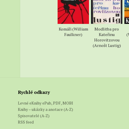
Zavolali na 
turistům při
ode mne nemu
Komáři (William
Modlitba pro
Co dělat? Do
Faulkner)
Kateřinu
(
Horovitzovou
ani okamžik. 
(Arnošt Lustig)
ale ti lidé s
Nebylo pomoc
puškou na mu
neobrátí-li 
opatrně, aby
Rychlé odkazy
lidé v kanoi 
z dosahu mé 
Levné eKnihy ePub, PDF, MOBI
lodicí ohrom
Knihy – ukázky a anotace (A-Z)
Spisovatelé (A-Z)
jenž jako by 
RSS feed
Když výbuch s