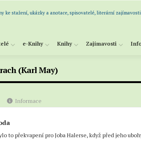
hy ke stažení, ukázky a anotace, spisovatelé, literární zajímavosti
telé
e-Knihy
Knihy
Zajímavosti
Inf
dní
Všechny
Abecední
Perličky
S
prach (Karl May)
m
e-
seznam
a
Historie
atelů
knihy
knih
s
i
Knihy
Všechny
K
atelé
k
knihy
S
Informace
og)
maturitě
(katalog)
Romány
–
a
Ukázky,
voda
novely
výpisky
lo to překvapení pro Joba Halerse, když před jeho ubo
Humor
–