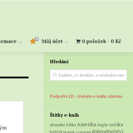
0
ormace
Můj účet
0 položek
0 Kč
Hledání
měry
Objednávky
Stahování
kupiny
alendárium
lovník
Podpořte LD - získejte e-knihy zdarma
Štítky e-knih
Amerika
antika
absurdní
Afrika
Anglie
hým
dobrodružství
balíček
beatnik
cestování