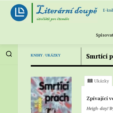
Skip
to
E-kni
content
Spisova
Abece
Smrtící 
KNIHY
/
UKÁZKY
sezna
spisov
Všichn
spisov
Ukázky
(katal
–
Próza
Zpívající 
–
Heigh-day!
By
Poezie