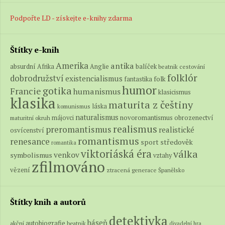
Podpořte LD - získejte e-knihy zdarma
Štítky e-knih
Amerika
antika
absurdní
balíček
Afrika
Anglie
beatnik
cestování
folklór
dobrodružství
existencialismus
folk
fantastika
humor
gotika
Francie
humanismus
klasicismus
klasika
maturita z češtiny
láska
komunismus
naturalismus
novoromantismus
obrozenectví
májovci
maturitní okruh
realismus
preromantismus
realistické
osvícenství
romantismus
renesance
středověk
sport
romantika
viktoriáská éra
válka
venkov
symbolismus
vztahy
zfilmováno
vězení
ztracená generace
Španělsko
Štítky knih a autorů
detektivka
báseň
autobiografie
akční
beatnik
divadelní hra