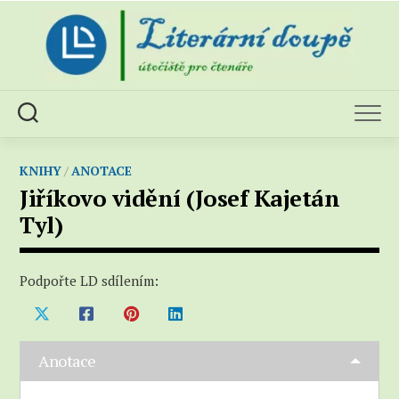
Skip
to
content
KNIHY
/
ANOTACE
Jiříkovo vidění (Josef Kajetán
Tyl)
Podpořte LD sdílením:
Anotace