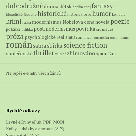
fantasy
dobrodružné
drama
dětské
epika
esej
historické
humor
historie
horor
filozofické
filozofie
komedie
poezie
krimi
modernismus
Nobelova cena
novela
lyrika
povídka
postmodernismus
politické
politika
pro mládež
próza
psychologické
realismus
romance
romantika
romantismus
román
science fiction
sbírka
satira
thriller
zfilmováno
společenské
špionážní
válečné
Nejlepší e-knihy všech žánrů
Rychlé odkazy
Levné eKnihy ePub, PDF, MOBI
Knihy – ukázky a anotace (A-Z)
Spisovatelé (A-Z)