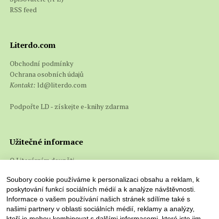
RSS feed
Literdo.com
Obchodní podmínky
Ochrana osobních údajů
Kontakt:
ld@literdo.com
Podpořte LD - získejte e-knihy zdarma
Užitečné informace
O Literárním doupěti
Co jsou e-knihy a jak je číst
Soubory cookie používáme k personalizaci obsahu a reklam, k
poskytování funkcí sociálních médií a k analýze návštěvnosti.
Informace o vašem používání našich stránek sdílíme také s
našimi partnery v oblasti sociálních médií, reklamy a analýzy,
kteří je mohou kombinovat s dalšími informacemi, které jste jim