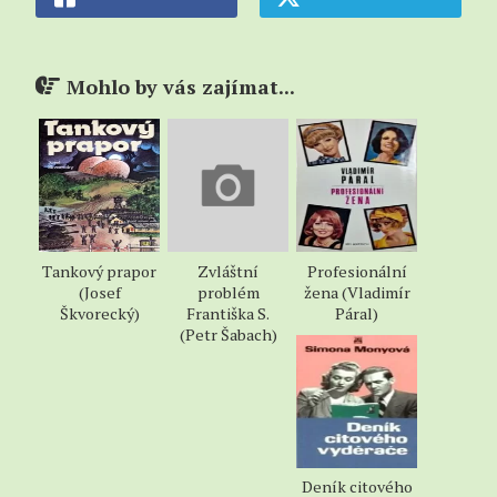
pod jménem Lokýtek továrníkem. Ale je lakomý,
Severina, který je u něho dělníkem, utlačuje; ale
nejen jeho, dělníci se bouří a Severin vyčte
Mohlo by vás zajímat...
Lokýtkovi, že Bůh stvořil jen lidi, ne továrníky a
zubožené dělníky, že se lidé mají milovat.
Jiřík se probudí ze sna a neví, byl-li to sen nebo
skutečnost. Běží do vesnice a přijde tam ve chvíli,
kdy bohatá selka Kalousková namlouvá Kačence
svého hloupého Honzu. Jiřík si vezme Kačenku a
zanechá hloupých snů o náhlém zbohatnutí.
Tankový prapor
Zvláštní
Profesionální
(Josef
problém
žena (Vladimír
— 2 —
Škvorecký)
Františka S.
Páral)
(Petr Šabach)
Deník citového