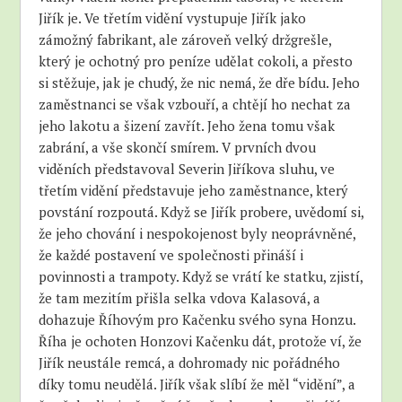
Jiřík je. Ve třetím vidění vystupuje Jiřík jako
zámožný fabrikant, ale zároveň velký držgrešle,
který je ochotný pro peníze udělat cokoli, a přesto
si stěžuje, jak je chudý, že nic nemá, že dře bídu. Jeho
zaměstnanci se však vzbouří, a chtějí ho nechat za
jeho lakotu a šizení zavřít. Jeho žena tomu však
zabrání, a vše skončí smírem. V prvních dvou
viděních představoval Severin Jiříkova sluhu, ve
třetím vidění představuje jeho zaměstnance, který
povstání rozpoutá. Když se Jiřík probere, uvědomí si,
že jeho chování i nespokojenost byly neoprávněné,
že každé postavení ve společnosti přináší i
povinnosti a trampoty. Když se vrátí ke statku, zjistí,
že tam mezitím přišla selka vdova Kalasová, a
dohazuje Říhovým pro Kačenku svého syna Honzu.
Říha je ochoten Honzovi Kačenku dát, protože ví, že
Jiřík neustále remcá, a dohromady nic pořádného
díky tomu neudělá. Jiřík však slíbí že měl “vidění”, a