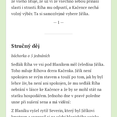
že všeho lituje, že už ví že všechno sebou přináší
slasti i strasti. Říha mu odpustí, a Kačence nechá
volný výběr. Ta si samozřejmě vybere Jiříka.
— 1 —
Stručný děj
báchorka o 5 jednáních
Sedlák Říha ve vsi pod Blaníkem měl čeledína Jiříka.
Toho miluje Říhova dcera Kačenka. Jiřík není
spokojen se svým stavem a touží po tom, jak by byl
lehce živ, ba není ani spokojen, že mu sedlák Říha
nebrání v lásce ke Kačence a že by se mohl stát na
statku hospodářem. Jednoho dne v pravé poledne
usne při sušení sena a má vidění:
Z Blaníku vyšel rytíř Severin, který byl Jiříkovi
kmotrem a vyprosil si na vůdci blanického vojska,