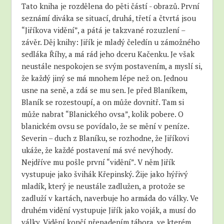
Tato kniha je rozdělena do pěti částí - obrazů. První
seznámí diváka se situací, druhá, třetí a čtvrtá jsou
“Jiříkova vidění”, a pátá je takzvané rozuzlení –
závěr. Děj knihy: Jiřík je mladý čeledín u zámožného
sedláka Říhy, a má rád jeho dceru Kačenku. Je však
neustále nespokojen se svým postavením, a myslí si,
že každý jiný se má mnohem lépe než on. Jednou
usne na seně, a zdá se mu sen. Je před Blaníkem,
Blaník se rozestoupí, a on může dovnitř. Tam si
může nabrat “Blanického ovsa”, kolik pobere. O
blanickém ovsu se povídalo, že se mění v peníze.
Severin – duch z Blaníku, se rozhodne, že Jiříkovi
ukáže, že každé postavení má své nevýhody.
Nejdříve mu pošle první “vidění”. V něm Jiřík
vystupuje jako švihák Křepinský. Žije jako hýřivý
mladík, který je neustále zadlužen, a protože se
zadluží v kartách, naverbuje ho armáda do války. Ve
druhém vidění vystupuje Jiřík jako voják, a musí do
války. Vidění končí přepadením tábora, ve kterém