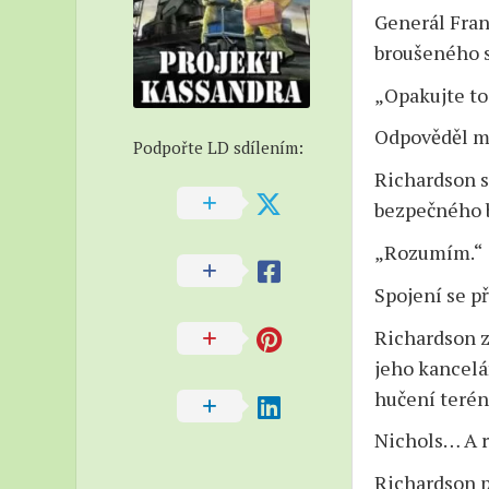
–
Generál Fran
Beatni
broušeného s
–
„Opakujte to,
Naučn
Odpověděl mu
Podpořte LD sdílením:
Richardson s
bezpečného 
„Rozumím.“
Spojení se př
Richardson zí
jeho kancelá
hučení terénn
Nichols… A 
Richardson po