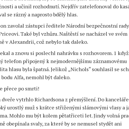
nosti a učinil rozhodnutí. Nejdřív zatelefonoval do kas
Pro
děti
al se rázný a naprosto bdělý hlas.
V
on zavolal zástupci ředitele Národní bezpečnostní rady
angličtině
iceovi. Také byl vzhůru. Naštěstí se nacházel ve svém
 v Alexandrii, což nebylo tak daleko.
ekal a znovu si poslechl nahrávku s rozhovorem. 1 když
ný telefon připojený k nejmodernějšímu záznamovému
lita hlasu byla špatná. Jelikož „Nichols“ souhlasil se s
bodu Alfa, nemohl být daleko.
e přece po smrti!
 dveře vytrhlo Richardsona z přemýšlení. Do kanceláře
oký urostlý muž s krátce střiženými slámovými vlasy a j
a. Mohlo mu být kolem pětatřiceti let. Jindy volná pr
ně obepínala svaly, za které by se nemusel stydět ani