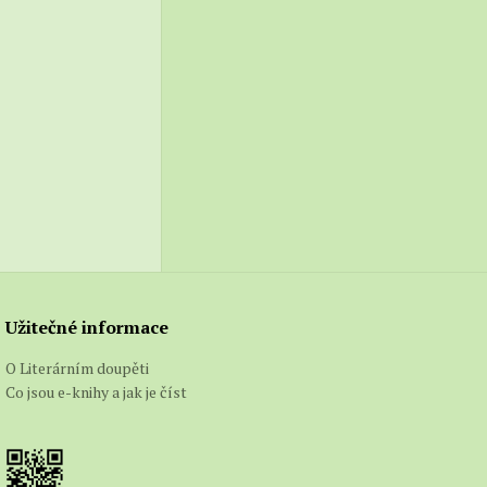
se
rtí
etkání.
 já si
Užitečné informace
e
O Literárním doupěti
o
Co jsou e-knihy a jak je číst
mith o
ické