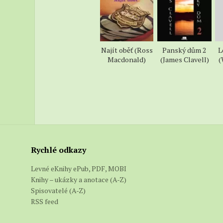
řídil rozkaz
vydává za Ni
„Pochopiteln
Najít oběť (Ross
Panský dům 2
L
Macdonald)
(James Clavell)
(
stačil říct čís
Richardson p
„Souhlasím s 
Jinak by vás 
nemyslím, že
„Proč?“
Rychlé odkazy
„Howell žije
Levné eKnihy ePub, PDF, MOBI
podezření, ž
Knihy – ukázky a anotace (A-Z)
Spisovatelé (A-Z)
najevo, že b
RSS feed
něco požádal
území. Prot