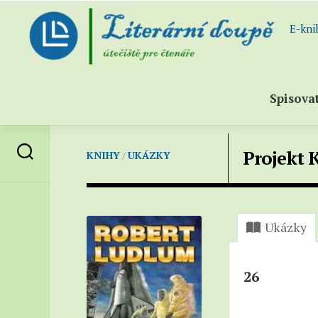
Skip
to
E-kni
content
Spisova
Abece
Projekt 
KNIHY
/
UKÁZKY
sezna
spisov
Všichn
spisov
Ukázky
(katal
–
Próza
26
–
Poezie