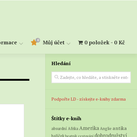
0
ormace
Můj účet
0 položek
0 Kč
Hledání
měry
Objednávky
Stahování
kupiny
alendárium
lovník
Podpořte LD - získejte e-knihy zdarma
Štítky e-knih
Amerika
antika
absurdní
Afrika
Anglie
dobrodružství
balíček
beatnik
cestování