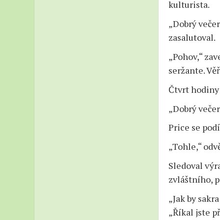
kulturista.
„Dobrý večer
zasalutoval.
„Pohov,“ zave
seržante. Věř
Čtvrt hodiny
„Dobrý večer
Price se podí
„Tohle,“ odv
Sledoval výra
zvláštního, 
„Jak by sakra
„Říkal jste p