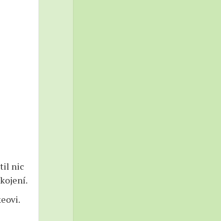
til nic
kojení.
keovi.