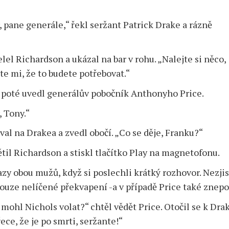
, pane generále,“ řekl seržant Patrick Drake a rázně
lel Richardson a ukázal na bar v rohu. „Nalejte si něco,
te mi, že to budete potřebovat.“
 poté uvedl generálův pobočník Anthonyho Price.
, Tony.“
val na Drakea a zvedl obočí. „Co se děje, Franku?“
ětil Richardson a stiskl tlačítko Play na magnetofonu.
zy obou mužů, když si poslechli krátký rozhovor. Nezjis
pouze nelíčené překvapení -a v případě Price také znepo
 mohl Nichols volat?“ chtěl vědět Price. Otočil se k Dra
řece, že je po smrti, seržante!“