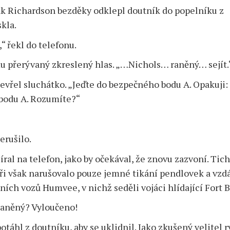
Anotace,
Sci-
k Richardson bezděky odklepl doutník do popelníku z
rozbory
ci
fi
kla.
Fantasy
“ řekl do telefonu.
é
Dobrodružné,
 přerývaný zkreslený hlas. „…Nichols… raněný… sejít.
akční
a
evřel sluchátko. „Jeďte do bezpečného bodu A. Opakuji:
válečné
bodu A. Rozumíte?“
Detektivky
a
krimi
erušilo.
Horory
a
ral na telefon, jako by očekával, že znovu zazvoní. Tich
thrillery
ři však narušovalo pouze jemné tikání pendlovek a vzd
Romantika
ích vozů Humvee, v nichž seděli vojáci hlídající Fort B
Povídky
raněný? Vyloučeno!
Pro
mládež
táhl z doutníku, aby se uklidnil. Jako zkušený velitel 