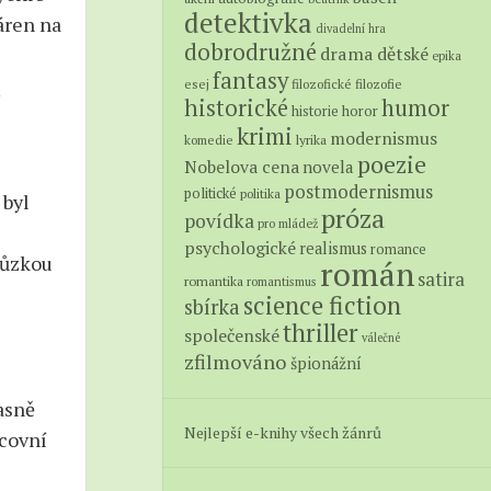
detektivka
áren na
divadelní hra
dobrodružné
drama
dětské
epika
fantasy
esej
filozofické
filozofie
historické
humor
historie
horor
krimi
modernismus
lyrika
komedie
poezie
Nobelova cena
novela
postmodernismus
politické
politika
 byl
próza
povídka
pro mládež
psychologické
realismus
romance
chůzkou
román
satira
romantika
romantismus
science fiction
sbírka
thriller
společenské
válečné
zfilmováno
špionážní
asně
Nejlepší e-knihy všech žánrů
acovní