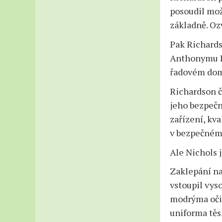
posoudil mož
základně. Ozv
Pak Richards
Anthonymu Pr
řadovém domě
Richardson č
jeho bezpeč
zařízení, kva
v bezpečném 
Ale Nichols j
Zaklepání na
vstoupil vys
modrýma očim
uniforma těs