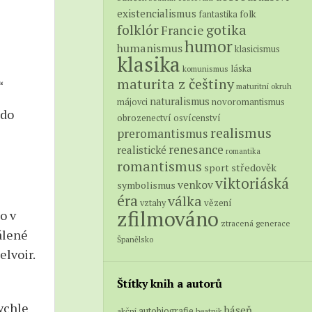
existencialismus
folk
fantastika
folklór
gotika
Francie
humor
humanismus
klasicismus
klasika
láska
komunismus
maturita z češtiny
“
maturitní okruh
naturalismus
novoromantismus
májovci
 do
obrozenectví
osvícenství
realismus
preromantismus
renesance
realistické
romantika
romantismus
středověk
sport
viktoriáská
venkov
symbolismus
éra
válka
vězení
vztahy
zfilmováno
o v
ztracená generace
álené
Španělsko
elvoir.
Štítky knih a autorů
rychle
báseň
autobiografie
akční
beatnik