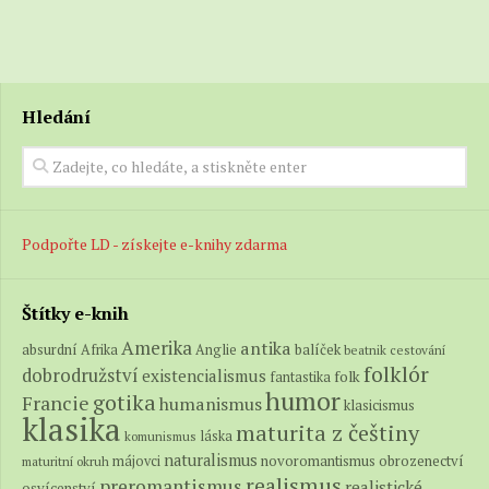
Hledání
Podpořte LD - získejte e-knihy zdarma
Štítky e-knih
Amerika
antika
absurdní
balíček
Afrika
Anglie
beatnik
cestování
folklór
dobrodružství
existencialismus
folk
fantastika
humor
gotika
Francie
humanismus
klasicismus
klasika
maturita z češtiny
láska
komunismus
naturalismus
novoromantismus
obrozenectví
májovci
maturitní okruh
realismus
preromantismus
realistické
osvícenství