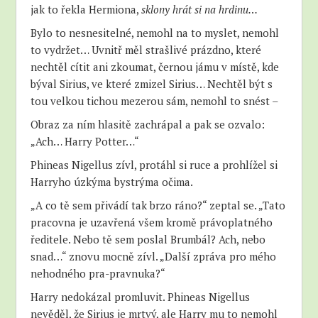
jak to řekla Hermiona,
sklony hrát si na hrdinu…
Bylo to nesnesitelné, nemohl na to myslet, nemohl
to vydržet… Uvnitř měl strašlivé prázdno, které
nechtěl cítit ani zkoumat, černou jámu v místě, kde
býval Sirius, ve které zmizel Sirius… Nechtěl být s
tou velkou tichou mezerou sám, nemohl to snést –
Obraz za ním hlasitě zachrápal a pak se ozvalo:
„Ach… Harry Potter…“
Phineas Nigellus zívl, protáhl si ruce a prohlížel si
Harryho úzkýma bystrýma očima.
„A co tě sem přivádí tak brzo ráno?“ zeptal se. „Tato
pracovna je uzavřená všem kromě právoplatného
ředitele. Nebo tě sem poslal Brumbál? Ach, nebo
snad…“ znovu mocně zívl. „Další zpráva pro mého
nehodného pra-pravnuka?“
Harry nedokázal promluvit. Phineas Nigellus
nevěděl, že Sirius je mrtvý, ale Harry mu to nemohl