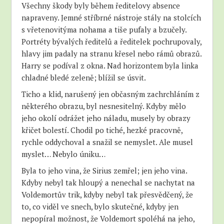
Všechny škody byly během ředitelovy absence
napraveny. Jemné stříbrné nástroje stály na stolcích
s vřetenovitýma nohama a tiše pufaly a bzučely.
Portréty bývalých ředitelů a ředitelek pochrupovaly,
hlavy jim padaly na stranu křesel nebo rámů obrazů.
Harry se podíval z okna. Nad horizontem byla linka
chladné bledé zeleně; blížil se úsvit.
Ticho a klid, narušený jen občasným zachrchláním z
některého obrazu, byl nesnesitelný. Kdyby mělo
jeho okolí odrážet jeho náladu, musely by obrazy
křičet bolestí. Chodil po tiché, hezké pracovně,
rychle oddychoval a snažil se nemyslet. Ale musel
myslet… Nebylo úniku…
Byla to jeho vina, že Sirius zemřel; jen jeho vina.
Kdyby nebyl tak hloupý a nenechal se nachytat na
Voldemortův trik, kdyby nebyl tak přesvědčený, že
to, co viděl ve snech, bylo skutečné, kdyby jen
nepopíral možnost, že Voldemort spoléhá na jeho,