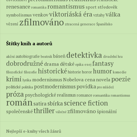
romantismus
renesance
středověk
sport
romantika
viktoriáská éra
válka
venkov
symbolismus
vztahy
zfilmováno
vězení
ztracená generace
Španělsko
Štítky knih a autorů
detektivka
báseň
autobiografie
akční
beatnik
divadelní hra
fantasy
dobrodružné
drama
dětské
epika
esej
historické
humor
historie
horor
filozofické
filozofie
komedie
poezie
krimi
modernismus
Nobelova cena
novela
lyrika
povídka
postmodernismus
politické
politika
pro mládež
próza
psychologické
realismus
romance
romantika
romantismus
román
science fiction
sbírka
satira
thriller
zfilmováno
společenské
špionážní
válečné
Nejlepší e-knihy všech žánrů