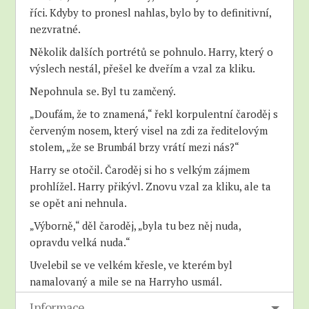
říci. Kdyby to pronesl nahlas, bylo by to definitivní,
nezvratné.
Několik dalších portrétů se pohnulo. Harry, který o
výslech nestál, přešel ke dveřím a vzal za kliku.
Nepohnula se. Byl tu zamčený.
„Doufám, že to znamená,“ řekl korpulentní čaroděj s
červeným nosem, který visel na zdi za ředitelovým
stolem, „že se Brumbál brzy vrátí mezi nás?“
Harry se otočil. Čaroděj si ho s velkým zájmem
prohlížel. Harry přikývl. Znovu vzal za kliku, ale ta
se opět ani nehnula.
„Výborně,“ děl čaroděj, „byla tu bez něj nuda,
opravdu velká nuda.“
Uvelebil se ve velkém křesle, ve kterém byl
namalovaný a mile se na Harryho usmál.
„Brumbál má o tobě velmi vysoké mínění, jak jistě
Informace