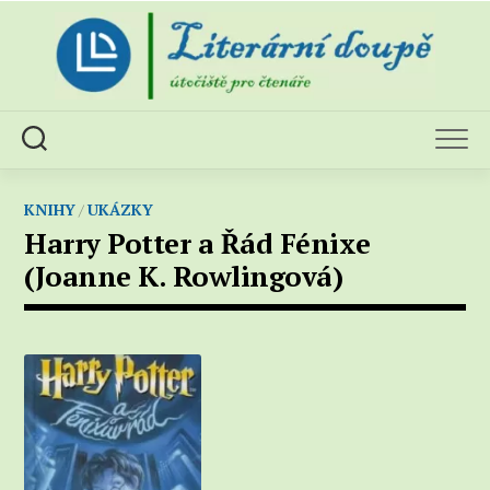
Skip
to
content
KNIHY
/
UKÁZKY
Harry Potter a Řád Fénixe
(Joanne K. Rowlingová)