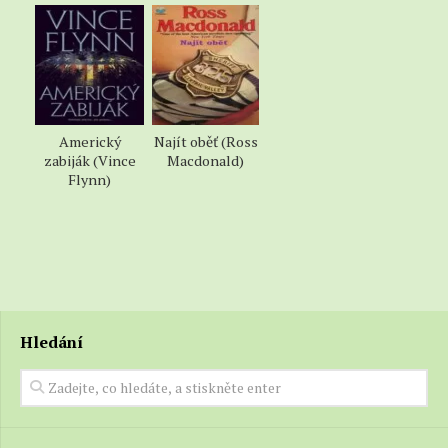
Americký
Najít oběť (Ross
zabiják (Vince
Macdonald)
Flynn)
Hledání