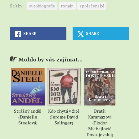
Štítky:
autobiografie
román
společenské
SHARE
SHARE
Mohlo by vás zajímat...
Strážný anděl
Kdo chytá v žitě
Bratři
(Danielle
(Jerome David
Karamazovi
Steelová)
Salinger)
(Fjodor
Michajlovič
Dostojevskij)