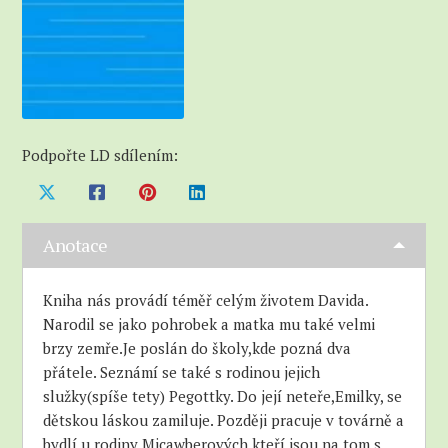
Podpořte LD sdílením:
Anotace
Kniha nás provádí téměř celým životem Davida.
Narodil se jako pohrobek a matka mu také velmi
brzy zemře.Je poslán do školy,kde pozná dva
přátele. Seznámí se také s rodinou jejich
služky(spíše tety) Pegottky. Do její neteře,Emilky, se
dětskou láskou zamiluje. Později pracuje v továrně a
bydlí u rodiny Micawberových,kteří jsou na tom s