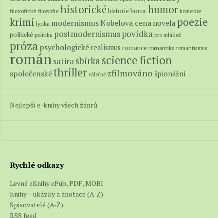
historické
humor
historie
horor
filozofické
filozofie
komedie
poezie
krimi
modernismus
Nobelova cena
novela
lyrika
povídka
postmodernismus
politické
politika
pro mládež
próza
psychologické
realismus
romance
romantika
romantismus
román
science fiction
sbírka
satira
thriller
zfilmováno
společenské
špionážní
válečné
Nejlepší e-knihy všech žánrů
Rychlé odkazy
Levné eKnihy ePub, PDF, MOBI
Knihy – ukázky a anotace (A-Z)
Spisovatelé (A-Z)
RSS feed