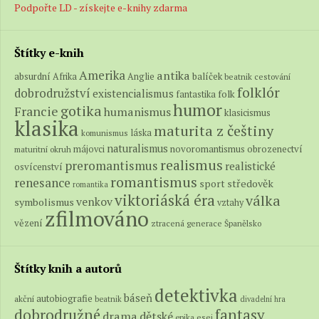
Podpořte LD - získejte e-knihy zdarma
Štítky e-knih
Amerika
antika
absurdní
balíček
Afrika
Anglie
beatnik
cestování
folklór
dobrodružství
existencialismus
folk
fantastika
humor
gotika
Francie
humanismus
klasicismus
klasika
maturita z češtiny
láska
komunismus
naturalismus
novoromantismus
obrozenectví
májovci
maturitní okruh
realismus
preromantismus
realistické
osvícenství
romantismus
renesance
středověk
sport
romantika
viktoriáská éra
válka
venkov
symbolismus
vztahy
zfilmováno
vězení
ztracená generace
Španělsko
Štítky knih a autorů
detektivka
báseň
autobiografie
akční
beatnik
divadelní hra
fantasy
dobrodružné
drama
dětské
epika
esej