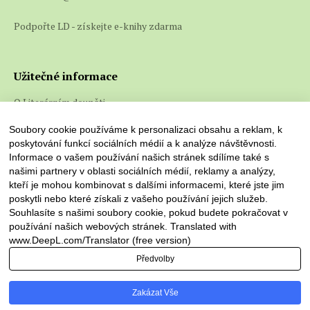
společnosti.
Autorovým hlavním záměrem bylo naznačit smysl
Podpořte LD - získejte e-knihy zdarma
života, nespravedlivé lidské vztahy, obavy, úzkost a
osamělost.
Užitečné informace
Literárněhistorický kontext
O Literárním doupěti
Dílo patří k nejúspěšnějším románům 20. století.
Co jsou e-knihy a jak je číst
Camus se tímto dílem stal jakýmsi otcem poválečné
Soubory cookie používáme k personalizaci obsahu a reklam, k
poskytování funkcí sociálních médií a k analýze návštěvnosti.
generace.
Informace o vašem používání našich stránek sdílíme také s
Svojí formou je řazeno k filozofickému
našimi partnery v oblasti sociálních médií, reklamy a analýzy,
existencionalismu, ale autor sám toto vyvrací a za
kteří je mohou kombinovat s dalšími informacemi, které jste jim
poskytli nebo které získali z vašeho používání jejich služeb.
filozofa-existencionalistu se nepovažuje.
Souhlasíte s našimi soubory cookie, pokud budete pokračovat v
používání našich webových stránek. Translated with
Kontext autorovy tvorby
www.DeepL.com/Translator (free version)
Camus je autorem několika próz, divadelních her a
Předvolby
Literární doupě © 2026. Všechna práva vyhrazena
filozofických spisů.
Zakázat Vše
Mezi jeho tvorbou nalezneme díla jako např.
Mor
,