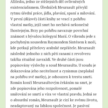
Alžírsku, jedno ze stěžejních děl ovlivněných
existencialismem. Úředníček Meursault přivykl
rytmu úřední práce, jídla, plavání, spaní a milování.
V první (dějové) části knihy se vrací z pohřbu
vlastní matky, jejíž smrt ho nechává nekonečně
lhostejným. Brzy po pohřbu navazuje povrchní
známost s bývalou kolegyní Marií. O víkendu jede s
pochybným sousedem Raymondem Sintésem k moři,
kde potkají přítelovy arabské nepřátele. Meursault
následně jednoho z nich pěti ranami z revolveru
takřka rituálně zavraždí. Ve druhé části jsou
popisovány výslechy a soud Meursaulta. U soudu je
dokazována jeho necitelnost a cynismus (neplakal
na pohřbu své matky), je odsouzen k trestu smrti.
Román končí Meursaultovým čekáním na smrt, je
zde popisována jeho rozpolcenost, pomalé
smiřování se smrtí a víra ve vlastní pravdu. Jedná se
o absurdní román, Meursault je cizí ke svému životu,
neadaptovaný na lidskou společnost. Je pasívní