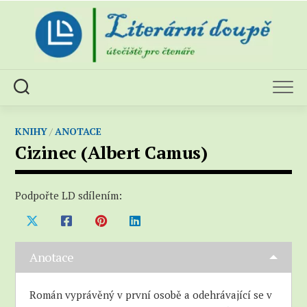
Skip
to
content
KNIHY
/
ANOTACE
Cizinec (Albert Camus)
Podpořte LD sdílením:
Anotace
Román vyprávěný v první osobě a odehrávající se v