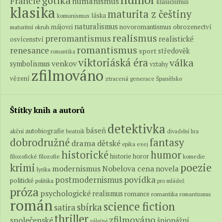
gotika
Francie
humanismus
klasicismus
klasika
člověka bez citu, bez smyslu života smířeného se
maturita z češtiny
láska
komunismus
smrtí a pojmenoval knihu jako
Cizinec
, neboť jeho
naturalismus
novoromantismus
obrozenectví
májovci
maturitní okruh
hlavní hrdina je "cizincem ve společnosti".
realismus
preromantismus
realistické
osvícenství
Společnost ho nezavrhuje protože zabil, ale protože
romantismus
renesance
středověk
sport
romantika
"pohřbíval matku se srdcem zločince".
viktoriáská éra
válka
venkov
symbolismus
vztahy
zfilmováno
— 2 —
vězení
ztracená generace
Španělsko
Štítky knih a autorů
Protagonista Meursault, náhodný vrah, je odsouzen k
detektivka
smrti, protože nechce přijmout roli ve společenských
báseň
autobiografie
akční
beatnik
divadelní hra
fantasy
dobrodružné
hrách (neplakal například na matčině pohřbu). "Cizinec"
drama
dětské
epika
esej
bez jediného náznaku hrdinského chování souhlasí s tím,
historické
humor
historie
horor
filozofické
filozofie
komedie
že zemře pro pravdu, aniž by ji těm druhým vnucoval.
poezie
krimi
modernismus
Nobelova cena
novela
lyrika
Skutečnost kolem sebe přijímá, ale nehodnotí, odmítá ji
povídka
postmodernismus
politické
politika
pro mládež
próza
vykoupit jakoukoli transcendencí. Je ve světě "cizincem",
psychologické
realismus
romance
romantika
romantismus
román
neúčastným divákem.
science fiction
sbírka
satira
thriller
zfilmováno
Postavy
společenské
špionážní
válečné