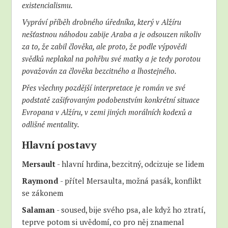
existencialismu.
Vypráví příběh drobného úředníka, který v Alžíru
nešťastnou náhodou zabije Araba a je odsouzen nikoliv
za to, že zabil člověka, ale proto, že podle výpovědi
svědků neplakal na pohřbu své matky a je tedy porotou
považován za člověka bezcitného a lhostejného.
Přes všechny pozdější interpretace je román ve své
podstatě zašifrovaným podobenstvím konkrétní situace
Evropana v Alžíru, v zemi jiných morálních kodexů a
odlišné mentality.
Hlavní postavy
Mersault
- hlavní hrdina, bezcitný, odcizuje se lidem
Raymond
- přítel Mersaulta, možná pasák, konflikt
se zákonem
Salaman
- soused, bije svého psa, ale když ho ztratí,
teprve potom si uvědomí, co pro něj znamenal