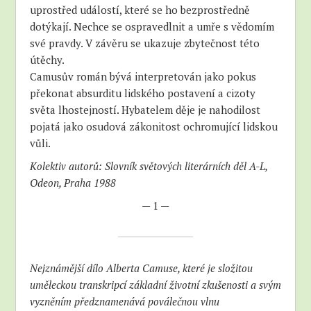
uprostřed událostí, které se ho bezprostředně
dotýkají. Nechce se ospravedlnit a umře s vědomím
své pravdy. V závěru se ukazuje zbytečnost této
útěchy.
Camusův román bývá interpretován jako pokus
překonat absurditu lidského postavení a cizoty
světa lhostejností. Hybatelem děje je nahodilost
pojatá jako osudová zákonitost ochromující lidskou
vůli.
Kolektiv autorů: Slovník světových literárních děl A-L,
Odeon, Praha 1988
— 1 —
Nejznámější dílo Alberta Camuse, které je složitou
uměleckou transkripcí základní životní zkušenosti a svým
vyzněním předznamenává poválečnou vlnu