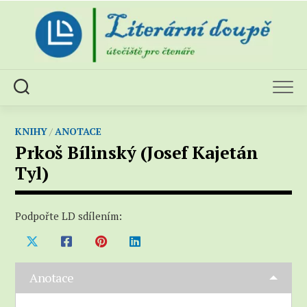
Skip
to
content
KNIHY
/
ANOTACE
Prkoš Bílinský (Josef Kajetán
Tyl)
Podpořte LD sdílením:
Anotace