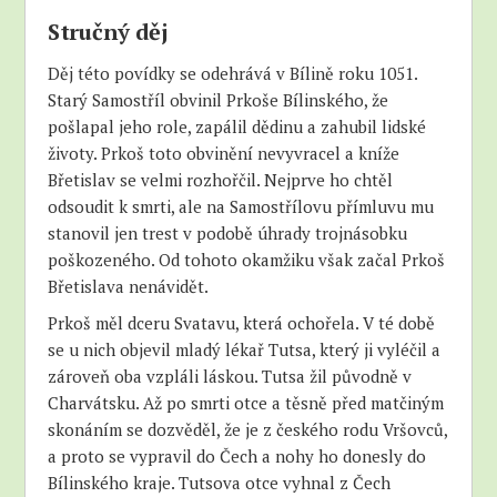
Stručný děj
Děj této povídky se odehrává v Bílině roku 1051.
Starý Samostříl obvinil Prkoše Bílinského, že
pošlapal jeho role, zapálil dědinu a zahubil lidské
životy. Prkoš toto obvinění nevyvracel a kníže
Břetislav se velmi rozhořčil. Nejprve ho chtěl
odsoudit k smrti, ale na Samostřílovu přímluvu mu
stanovil jen trest v podobě úhrady trojnásobku
poškozeného. Od tohoto okamžiku však začal Prkoš
Břetislava nenávidět.
Prkoš měl dceru Svatavu, která ochořela. V té době
se u nich objevil mladý lékař Tutsa, který ji vyléčil a
zároveň oba vzpláli láskou. Tutsa žil původně v
Charvátsku. Až po smrti otce a těsně před matčiným
skonáním se dozvěděl, že je z českého rodu Vršovců,
a proto se vypravil do Čech a nohy ho donesly do
Bílinského kraje. Tutsova otce vyhnal z Čech