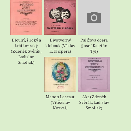
Dlouhý, široký a
Divotvorný
Paličova dcera
krátkozraký
klobouk (Václav
(Josef Kajetán
(Zdeněk Svěrák,
K. Klicpera)
Tyl)
Ladislav
Smoljak)
Manon Lescaut
Akt (Zdeněk
(Vítězslav
Svěrák, Ladislav
Nezval)
Smoljak)