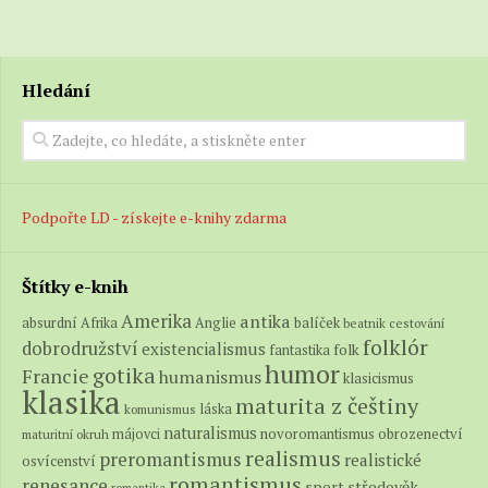
Hledání
Podpořte LD - získejte e-knihy zdarma
Štítky e-knih
Amerika
antika
absurdní
balíček
Afrika
Anglie
beatnik
cestování
folklór
dobrodružství
existencialismus
folk
fantastika
humor
gotika
Francie
humanismus
klasicismus
klasika
maturita z češtiny
láska
komunismus
naturalismus
novoromantismus
obrozenectví
májovci
maturitní okruh
realismus
preromantismus
realistické
osvícenství
romantismus
renesance
středověk
sport