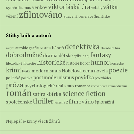
romantika
viktoriáská éra
válka
venkov
symbolismus
vztahy
zfilmováno
vězení
ztracená generace
Španělsko
Štítky knih a autorů
detektivka
báseň
autobiografie
akční
beatnik
divadelní hra
fantasy
dobrodružné
drama
dětské
epika
esej
historické
humor
historie
horor
filozofické
filozofie
komedie
poezie
krimi
modernismus
Nobelova cena
novela
lyrika
povídka
postmodernismus
politické
politika
pro mládež
próza
psychologické
realismus
romance
romantika
romantismus
román
science fiction
sbírka
satira
thriller
zfilmováno
společenské
špionážní
válečné
Nejlepší e-knihy všech žánrů