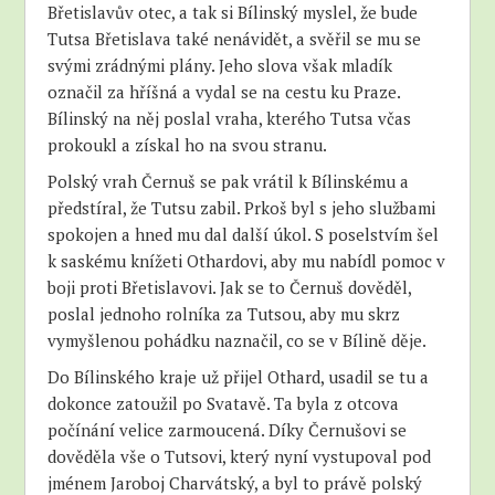
Břetislavův otec, a tak si Bílinský myslel, že bude
Tutsa Břetislava také nenávidět, a svěřil se mu se
svými zrádnými plány. Jeho slova však mladík
označil za hříšná a vydal se na cestu ku Praze.
Bílinský na něj poslal vraha, kterého Tutsa včas
prokoukl a získal ho na svou stranu.
Polský vrah Černuš se pak vrátil k Bílinskému a
předstíral, že Tutsu zabil. Prkoš byl s jeho službami
spokojen a hned mu dal další úkol. S poselstvím šel
k saskému knížeti Othardovi, aby mu nabídl pomoc v
boji proti Břetislavovi. Jak se to Černuš dověděl,
poslal jednoho rolníka za Tutsou, aby mu skrz
vymyšlenou pohádku naznačil, co se v Bílině děje.
Do Bílinského kraje už přijel Othard, usadil se tu a
dokonce zatoužil po Svatavě. Ta byla z otcova
počínání velice zarmoucená. Díky Černušovi se
dověděla vše o Tutsovi, který nyní vystupoval pod
jménem Jaroboj Charvátský, a byl to právě polský