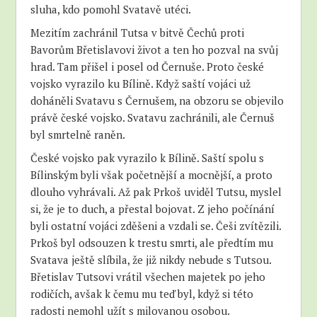
sluha, kdo pomohl Svatavě utéci.
Mezitím zachránil Tutsa v bitvě Čechů proti
Bavorům Břetislavovi život a ten ho pozval na svůj
hrad. Tam přišel i posel od Černuše. Proto české
vojsko vyrazilo ku Bílině. Když saští vojáci už
doháněli Svatavu s Černušem, na obzoru se objevilo
právě české vojsko. Svatavu zachránili, ale Černuš
byl smrtelně raněn.
České vojsko pak vyrazilo k Bílině. Saští spolu s
Bílinským byli však početnější a mocnější, a proto
dlouho vyhrávali. Až pak Prkoš uviděl Tutsu, myslel
si, že je to duch, a přestal bojovat. Z jeho počínání
byli ostatní vojáci zděšeni a vzdali se. Češi zvítězili.
Prkoš byl odsouzen k trestu smrti, ale předtím mu
Svatava ještě slíbila, že již nikdy nebude s Tutsou.
Břetislav Tutsovi vrátil všechen majetek po jeho
rodičích, avšak k čemu mu teď byl, když si této
radosti nemohl užít s milovanou osobou.