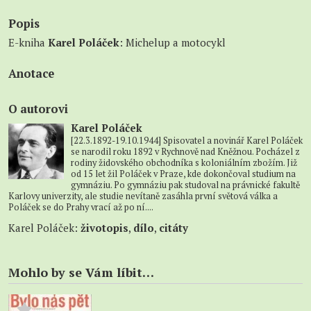
Popis
E-kniha
Karel Poláček
: Michelup a motocykl
Anotace
O autorovi
Karel Poláček
[22.3.1892-19.10.1944] Spisovatel a novinář Karel Poláček
se narodil roku 1892 v Rychnově nad Kněžnou. Pocházel z
rodiny židovského obchodníka s koloniálním zbožím. Již
od 15 let žil Poláček v Praze, kde dokončoval studium na
gymnáziu. Po gymnáziu pak studoval na právnické fakultě
Karlovy univerzity, ale studie nevítaně zasáhla první světová válka a
Poláček se do Prahy vrací až po ní....
Karel Poláček:
životopis
,
dílo
,
citáty
Mohlo by se Vám líbit…