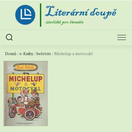
Skip
to
content
Domů
/
e-Knihy
/
beletrie
/ Michelup a motocykl