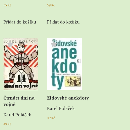
65
Kč
59
Kč
Přidat do košíku
Přidat do košíku
Čtrnáct dní na
Židovské anekdoty
vojně
Karel Poláček
Karel Poláček
49
Kč
49
Kč