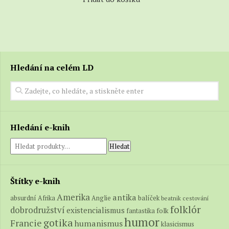
Hledání na celém LD
Hledání e-knih
Hledat
Štítky e-knih
Amerika
antika
absurdní
balíček
Afrika
Anglie
beatnik
cestování
folklór
dobrodružství
existencialismus
folk
fantastika
humor
gotika
Francie
humanismus
klasicismus