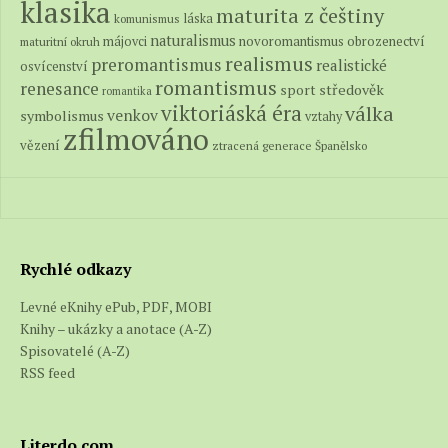
klasika
maturita z češtiny
láska
komunismus
naturalismus
novoromantismus
obrozenectví
májovci
maturitní okruh
realismus
preromantismus
realistické
osvícenství
romantismus
renesance
středověk
sport
romantika
viktoriáská éra
válka
venkov
symbolismus
vztahy
zfilmováno
vězení
ztracená generace
Španělsko
Rychlé odkazy
Levné eKnihy ePub, PDF, MOBI
Knihy – ukázky a anotace (A-Z)
Spisovatelé (A-Z)
RSS feed
Literdo.com