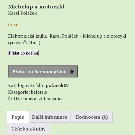
Michelup a motocykl
Karel Poláček
69
Kč
Elektronická kniha: Karel Poláček – Michelup a motocykl
(jazyk: Čeština)
Michelup
Přidat do košíku
a
motocykl
množství
Přidat na Seznam přání
Katalogové číslo:
polacek09
Kategorie:
beletrie
Štítky:
humor
,
zfilmováno
Popis
Další informace
Hodnocení (0)
Ukázka z knihy