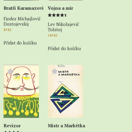
Bratři Karamazovi
Vojna a mír
Fjodor Michajlovič
Hodnocení
Dostojevskij
Lev Nikolajevič
4.50
z 5
Tolstoj
89
Kč
149
Kč
Přidat do košíku
Přidat do košíku
Revizor
Mistr a Markétka