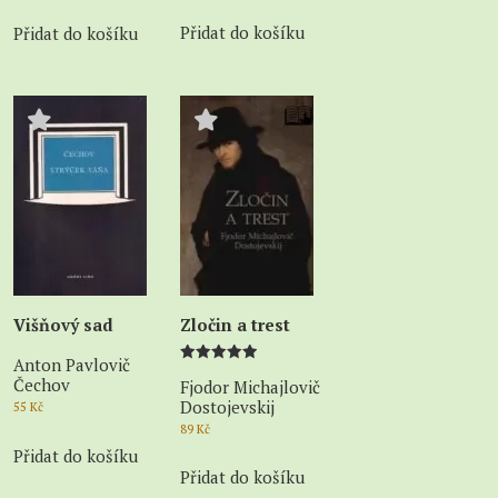
Přidat do košíku
Přidat do košíku
Višňový sad
Zločin a trest
Anton Pavlovič
Hodnocení
Čechov
Fjodor Michajlovič
5.00
z 5
Dostojevskij
55
Kč
89
Kč
Přidat do košíku
Přidat do košíku