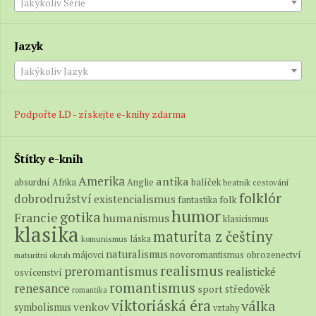
Jakýkoliv Série
Jazyk
Jakýkoliv Jazyk
Podpořte LD - získejte e-knihy zdarma
Štítky e-knih
Amerika
antika
absurdní
balíček
Afrika
Anglie
beatnik
cestování
folklór
dobrodružství
existencialismus
folk
fantastika
humor
gotika
Francie
humanismus
klasicismus
klasika
maturita z češtiny
láska
komunismus
naturalismus
novoromantismus
obrozenectví
májovci
maturitní okruh
realismus
preromantismus
realistické
osvícenství
romantismus
renesance
středověk
sport
romantika
viktoriáská éra
válka
venkov
symbolismus
vztahy