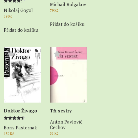
Michail Bulgakov
Hodnocení
Nikolaj Gogol
4.33
79
Kč
z 5
59
Kč
Přidat do košíku
Přidat do košíku
Doktor Živago
Tři sestry
Anton Pavlovič
Hodnocení
Čechov
Boris Pasternak
4.60
z 5
55
Kč
139
Kč