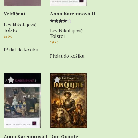
Vzkříšení
Anna Kareninová II
Lev Nikolajevič
Hodnocení
Tolstoj
Lev Nikolajevič
4.00
z 5
Tolstoj
85
Kč
79
Kč
Přidat do košíku
Přidat do košíku
Anna Kareninová I
Don Quijote