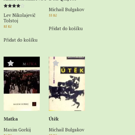
Michail Bulgakov
Hodnocení
Lev Nikolajevič
4.00
55
Kč
z 5
Tolstoj
85
Kč
Přidat do košíku
Přidat do košíku
Matka
Útěk
Maxim Gorkij
Michail Bulgakov