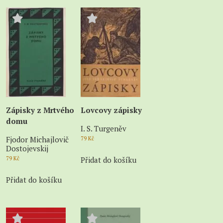
Zápisky z Mrtvého
Lovcovy zápisky
domu
I. S. Turgeněv
Fjodor Michajlovič
79
Kč
Dostojevskij
79
Kč
Přidat do košíku
Přidat do košíku