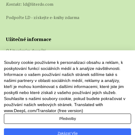
Kontakt:
ld@literdo.com
Podpořte LD - získejte e-knihy zdarma
Užitečné informace
O Literárním doupěti
Co jsou e-knihy a jak je číst
Soubory cookie používáme k personalizaci obsahu a reklam, k
poskytování funkcí sociálních médií a k analýze návštěvnosti.
Informace o vašem používání našich stránek sdílíme také s
našimi partnery v oblasti sociálních médií, reklamy a analýzy,
kteří je mohou kombinovat s dalšími informacemi, které jste jim
poskytli nebo které získali z vašeho používání jejich služeb.
Souhlasíte s našimi soubory cookie, pokud budete pokračovat v
používání našich webových stránek. Translated with
www.DeepL.com/Translator (free version)
Předvolby
Literární doupě © 2026. Všechna práva vyhrazena
Zakázat Vše