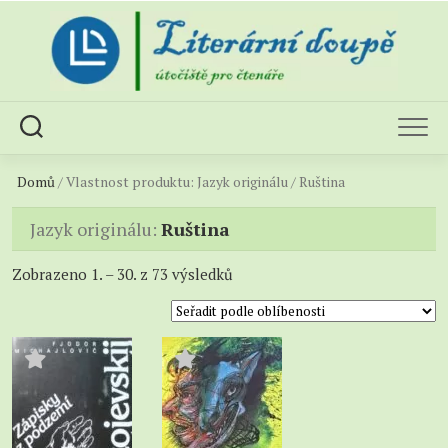
Skip
to
content
Domů
/ Vlastnost produktu: Jazyk originálu / Ruština
Jazyk originálu:
Ruština
Sorted
Zobrazeno 1. – 30. z 73 výsledků
by
popularity