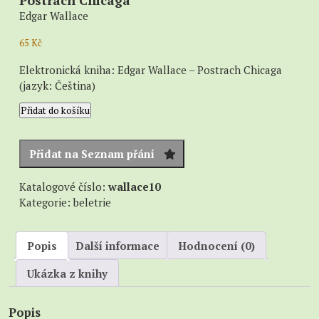
Postrach Chicaga
Edgar Wallace
65
Kč
Elektronická kniha: Edgar Wallace – Postrach Chicaga
(jazyk: Čeština)
Postrach
Přidat do košíku
Chicaga
množství
Přidat na Seznam přání
Katalogové číslo:
wallace10
Kategorie:
beletrie
Popis
Další informace
Hodnocení (0)
Ukázka z knihy
Popis