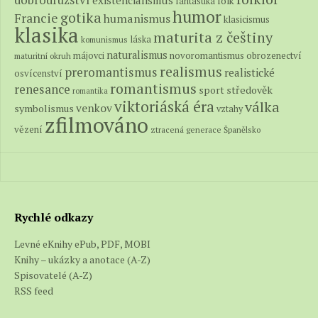
folk
fantastika
humor
gotika
Francie
humanismus
klasicismus
klasika
maturita z češtiny
láska
komunismus
naturalismus
novoromantismus
obrozenectví
májovci
maturitní okruh
realismus
preromantismus
realistické
osvícenství
romantismus
renesance
středověk
sport
romantika
viktoriáská éra
válka
venkov
symbolismus
vztahy
zfilmováno
vězení
ztracená generace
Španělsko
Rychlé odkazy
Levné eKnihy ePub, PDF, MOBI
Knihy – ukázky a anotace (A-Z)
Spisovatelé (A-Z)
RSS feed