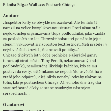
E-kniha
Edgar Wallace
: Postrach Chicaga
Anotace
„Inspektor Kelly se obvykle nerozčiloval. Ale tentokrát
narazil na velice komplikovanou situaci. Proti němu stála
nejdokonaleji organizovaná tlupa podloudníků, jaká vznikla
za posledních sto let. Obrovské bohatství pomáhalo jejím
členům vykupovat si naprostou beztrestnost. Měli přátele i v
nejvlivnějších kruzích, financovali politiky…“
Chicago třicátých let v době prohibice. Pašerácké gangy
terorizují život města. Tony Perelli, nekorunovaný král
podloudníků, nemilosrdně likviduje každého, kdo se mu
postaví do cesty, ještě nikomu se nepodařilo usvědčit ho z
vražd jeho odpůrců, ještě nikdo nenabyl odvahy ukázat na
toho, kdo je postrachem Chicaga. Až jednoho dne tragická
smrt nešťastné dívky se stane osudovým nástrojem
spravedlnosti…
O autorovi