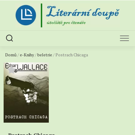
Skip
to
content
Domů
/
e-Knihy
/
beletrie
/ Postrach Chicaga