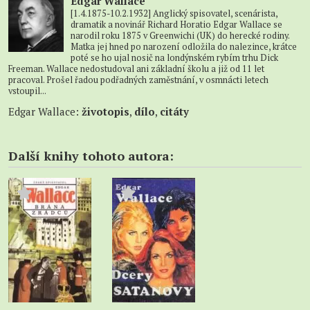
Edgar Wallace
[1.4.1875-10.2.1932] Anglický spisovatel, scenárista,
dramatik a novinář Richard Horatio Edgar Wallace se
narodil roku 1875 v Greenwichi (UK) do herecké rodiny.
Matka jej hned po narození odložila do nalezince, krátce
poté se ho ujal nosič na londýnském rybím trhu Dick
Freeman. Wallace nedostudoval ani základní školu a již od 11 let
pracoval. Prošel řadou podřadných zaměstnání, v osmnácti letech
vstoupil...
Edgar Wallace:
životopis
,
dílo
,
citáty
Další knihy tohoto autora: