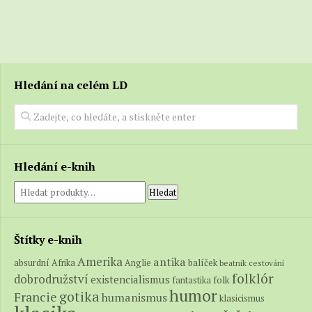
Hledání na celém LD
Hledání e-knih
Hledat
Štítky e-knih
Amerika
antika
absurdní
balíček
Afrika
Anglie
beatnik
cestování
folklór
dobrodružství
existencialismus
folk
fantastika
humor
gotika
Francie
humanismus
klasicismus