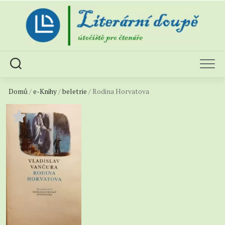
Skip
to
content
Domů
/
e-Knihy
/
beletrie
/ Rodina Horvatova