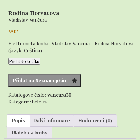
Rodina Horvatova
Vladislav Vančura
69
Kč
Elektronická kniha: Vladislav Vančura – Rodina Horvatova
(jazyk: Čeština)
Rodina
Přidat do košíku
Horvatova
množství
Přidat na Seznam přání
Katalogové číslo:
vancura30
Kategorie:
beletrie
Popis
Další informace
Hodnocení (0)
Ukázka z knihy