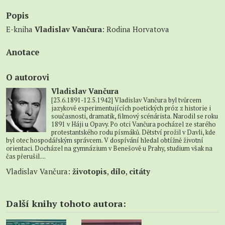
Popis
E-kniha
Vladislav Vančura
: Rodina Horvatova
Anotace
O autorovi
Vladislav Vančura
[23.6.1891-12.5.1942] Vladislav Vančura byl tvůrcem
jazykově experimentujících poetických próz z historie i
současnosti, dramatik, filmový scénárista. Narodil se roku
1891 v Háji u Opavy. Po otci Vančura pocházel ze starého
protestantského rodu písmáků. Dětství prožil v Davli, kde
byl otec hospodářským správcem. V dospívání hledal obtížně životní
orientaci. Docházel na gymnázium v Benešově u Prahy, studium však na
čas přerušil....
Vladislav Vančura:
životopis
,
dílo
,
citáty
Další knihy tohoto autora: