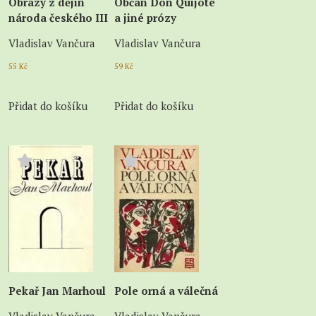
Obrazy z dějin
Občan Don Quijote
národa českého III
a jiné prózy
Vladislav Vančura
Vladislav Vančura
55
Kč
59
Kč
Přidat do košíku
Přidat do košíku
Pekař Jan Marhoul
Pole orná a válečná