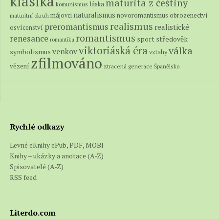
klasika
maturita z češtiny
láska
komunismus
naturalismus
novoromantismus
obrozenectví
májovci
maturitní okruh
realismus
preromantismus
realistické
osvícenství
romantismus
renesance
středověk
sport
romantika
viktoriáská éra
válka
venkov
symbolismus
vztahy
zfilmováno
vězení
ztracená generace
Španělsko
Rychlé odkazy
Levné eKnihy ePub, PDF, MOBI
Knihy – ukázky a anotace (A-Z)
Spisovatelé (A-Z)
RSS feed
Literdo.com