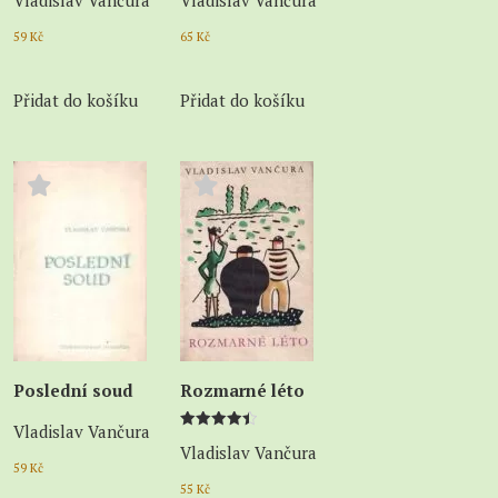
Vladislav Vančura
Vladislav Vančura
59
Kč
65
Kč
Přidat do košíku
Přidat do košíku
Poslední soud
Rozmarné léto
Vladislav Vančura
Hodnocení
Vladislav Vančura
4.50
z 5
59
Kč
55
Kč