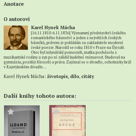
Anotace
O autorovi
Karel Hynek Mácha
[16.11.1810-6.11.1836] Významný představitel českého
romantického básnictví a jeden z největších českých
básníků, právem je pokládán za zakladatele moderní
české poezie. Narodil se roku 1810 v Praze na Újezdě.
Otec byl mlynářský pomocník, matka pocházela z
muzikantské rodiny a syn po ní zdědil hudební vnímavost. Studoval na
gymnáziu, později filozofii a práva. Zajímal se o divadlo, ochotnicky hrál
v Kajetánském divadle....
Karel Hynek Mácha:
životopis
,
dílo
,
citáty
Další knihy tohoto autora: