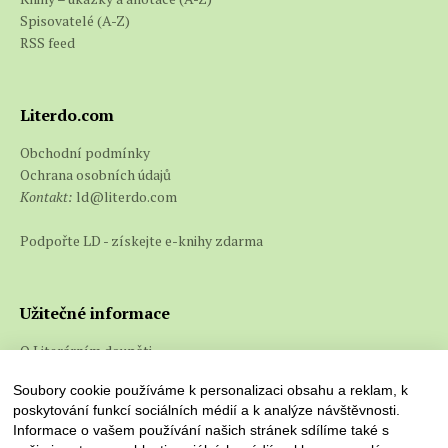
Spisovatelé (A-Z)
RSS feed
Literdo.com
Obchodní podmínky
Ochrana osobních údajů
Kontakt:
ld@literdo.com
Podpořte LD - získejte e-knihy zdarma
Užitečné informace
O Literárním doupěti
Co jsou e-knihy a jak je číst
Soubory cookie používáme k personalizaci obsahu a reklam, k
poskytování funkcí sociálních médií a k analýze návštěvnosti.
Informace o vašem používání našich stránek sdílíme také s