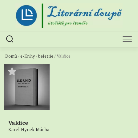
Skip
to
content
Domů
/
e-Knihy
/
beletrie
/ Valdice
Valdice
Karel Hynek Mácha