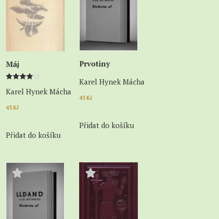
Prvotiny
Máj
Karel Hynek Mácha
Hodnocení
Karel Hynek Mácha
4.00
z 5
43
Kč
43
Kč
Přidat do košíku
Přidat do košíku