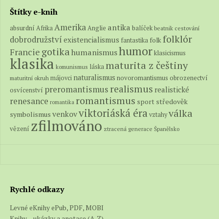
Štítky e-knih
Amerika
antika
absurdní
balíček
Afrika
Anglie
beatnik
cestování
folklór
dobrodružství
existencialismus
folk
fantastika
humor
gotika
Francie
humanismus
klasicismus
klasika
maturita z češtiny
láska
komunismus
naturalismus
novoromantismus
obrozenectví
májovci
maturitní okruh
realismus
preromantismus
realistické
osvícenství
romantismus
renesance
středověk
sport
romantika
viktoriáská éra
válka
venkov
symbolismus
vztahy
zfilmováno
vězení
ztracená generace
Španělsko
Rychlé odkazy
Levné eKnihy ePub, PDF, MOBI
Knihy – ukázky a anotace (A-Z)