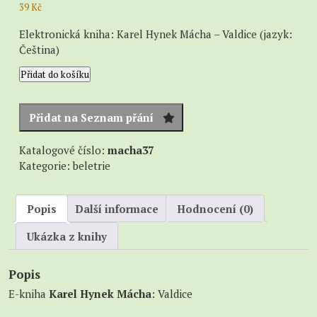
39
Kč
Elektronická kniha: Karel Hynek Mácha – Valdice (jazyk:
Čeština)
Valdice
Přidat do košíku
množství
Přidat na Seznam přání
Katalogové číslo:
macha37
Kategorie:
beletrie
Popis
Další informace
Hodnocení (0)
Ukázka z knihy
Popis
E-kniha
Karel Hynek Mácha
: Valdice