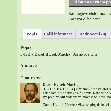
Přidat na Seznam př
–
Beatni
Katalogové číslo:
mach
–
Kategorie:
beletrie
Naučn
Popis
Další informace
Hodnocení (0)
Popis
E-kniha
Karel Hynek Mácha
: Básně rozličné
Anotace
O autorovi
Karel Hynek Mácha
[16.11.1810-6.11.1836] Významný představitel č
zakladatele moderní české poezie. Narodil se r
syn po ní zdědil hudební vnímavost. Studoval na 
Karel Hynek Mácha:
životopis
,
dílo
,
ci