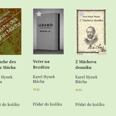
Večer na
uche des
Z Máchova
Bezdězu
z Mácha
denníku
Karel Hynek
l Hynek
Karel Hynek
Mácha
a
Mácha
39
Kč
46
Kč
Přidat do košíku
t do košíku
Přidat do košíku