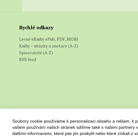
Rychlé odkazy
Levné eKnihy ePub, PDF, MOBI
Knihy – ukázky a anotace (A-Z)
Spisovatelé (A-Z)
RSS feed
Soubory cookie používáme k personalizaci obsahu a reklam, k po
vašem používání našich stránek sdílíme také s našimi partnery v
dalšími informacemi, které jste jim poskytli nebo které získali z