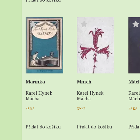
Marinka
Mnich
Mách
Karel Hynek
Karel Hynek
Kare
Mácha
Mácha
Mách
43
Kč
39
Kč
46
Kč
Přidat do košíku
Přidat do košíku
Přida