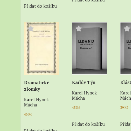
Přidat do košíku
Karlův Týn
Kláš
Dramatické
zlomky
Karel Hynek
Kare
Mácha
Mách
Karel Hynek
Mácha
43
Kč
39
Kč
46
Kč
Přidat do košíku
Přida
Přidat do košíku