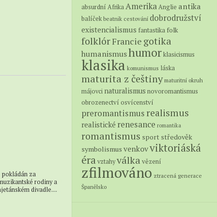
Amerika
antika
absurdní
Afrika
Anglie
dobrodružství
balíček
beatnik
cestování
existencialismus
folk
fantastika
folklór
gotika
Francie
humor
humanismus
klasicismus
klasika
láska
komunismus
maturita z češtiny
maturitní okruh
naturalismus
novoromantismus
májovci
obrozenectví
osvícenství
realismus
preromantismus
renesance
realistické
romantika
romantismus
středověk
sport
viktoriáská
venkov
symbolismus
éra
válka
vězení
vztahy
zfilmováno
e pokládán za
ztracená generace
muzikantské rodiny a
Španělsko
jetánském divadle....