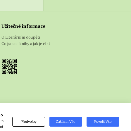
Užitečné informace
O Literárním doupěti
Co jsou e-knihy a jak je číst
 o
 s
Předvolby
Zakázat Vše
Povolit Vše
ud