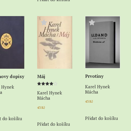
Prvotiny
ovy dopisy
Máj
Karel Hynek
l Hynek
Hodnocení
Mácha
a
Karel Hynek
4.00
z 5
Mácha
43
Kč
43
Kč
Přidat do košíku
t do košíku
Přidat do košíku