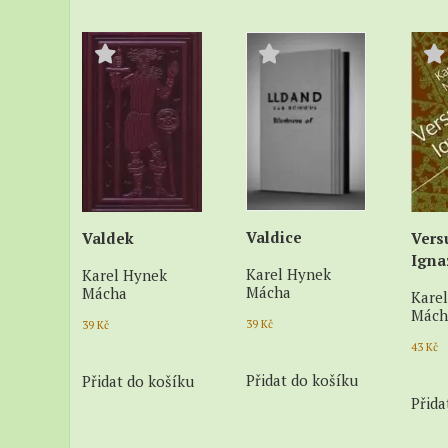
Valdice
Valdek
Vers
Igna
Karel Hynek
Karel Hynek
Mácha
Mácha
Kare
Mách
39
Kč
39
Kč
43
Kč
Přidat do košíku
Přidat do košíku
Přida