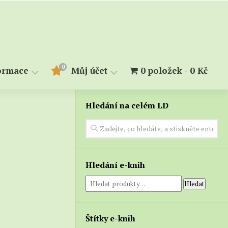
0
ormace
Můj účet
0 položek
0 Kč
Hledání na celém LD
měry
Objednávky
Stahování
kupiny
alendárium
lovník
Hledání e-knih
Hledat
Štítky e-knih