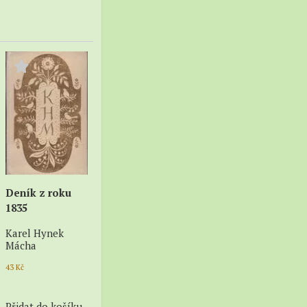
Deník z roku
1835
Karel Hynek
Mácha
43
Kč
Přidat do košíku