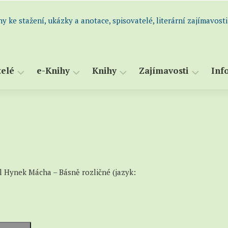
hy ke stažení, ukázky a anotace, spisovatelé, literární zajímavosti
telé
e-Knihy
Knihy
Zajímavosti
Inf
dní
Všechny
Abecední
Perličky
S
m
e-
seznam
a
Historie
atelů
knihy
knih
s
i
Knihy
Všechny
K
atelé
k
knihy
S
og)
maturitě
(katalog)
l Hynek Mácha – Básně rozličné (jazyk:
Romány
–
a
Ukázky,
novely
výpisky
Humor
–