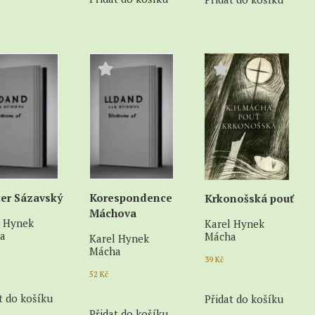
ter Sázavský
Korespondence
Krkonošská pouť
Máchova
l Hynek
Karel Hynek
a
Mácha
Karel Hynek
Mácha
39
Kč
52
Kč
t do košíku
Přidat do košíku
Přidat do košíku