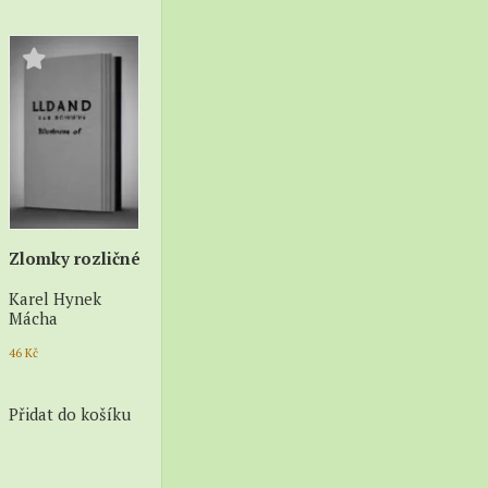
Zlomky rozličné
Karel Hynek
Mácha
46
Kč
Přidat do košíku