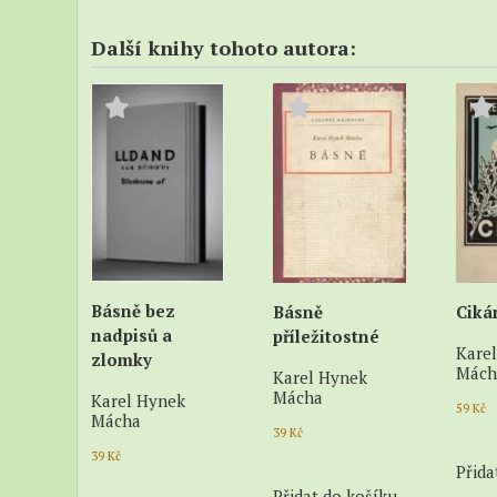
Další knihy tohoto autora:
Básně bez
Básně
Ciká
nadpisů a
příležitostné
Kare
zlomky
Mách
Karel Hynek
Mácha
Karel Hynek
59
Kč
Mácha
39
Kč
39
Kč
Přida
Přidat do košíku