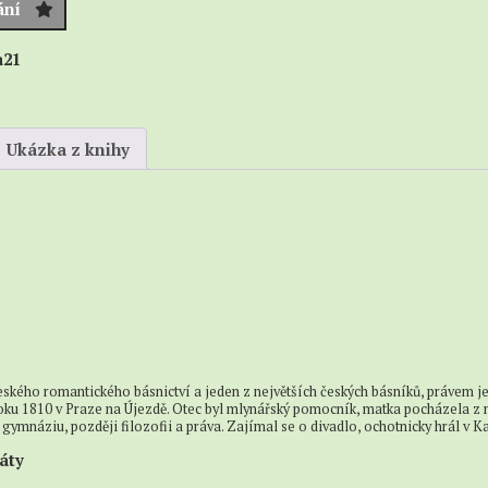
Anotace,
ání
Sci-
rozbory
ci
fi
a21
Fantasy
é
Dobrodružné,
akční
Ukázka z knihy
a
válečné
Detektivky
a
krimi
Horory
a
thrillery
Romantika
eského romantického básnictví a jeden z největších českých básníků, právem j
oku 1810 v Praze na Újezdě. Otec byl mlynářský pomocník, matka pocházela z 
Povídky
gymnáziu, později filozofii a práva. Zajímal se o divadlo, ochotnicky hrál v Ka
Pro
táty
mládež