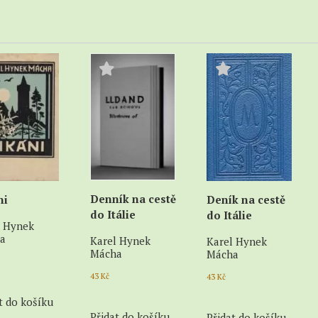
Pro
děti
V
angličtině
Denník na cestě
ni
Deník na cestě
do Itálie
do Itálie
l Hynek
a
Karel Hynek
Karel Hynek
Mácha
Mácha
43
Kč
43
Kč
t do košíku
Přidat do košíku
Přidat do košíku