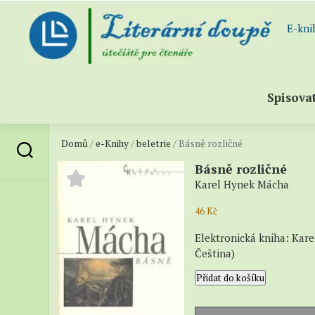
Skip
to
E-kni
content
Spisova
Domů
/
e-Knihy
/
beletrie
/ Básně rozličné
Abece
sezna
Básně rozličné
spisov
Karel Hynek Mácha
Všichn
46
Kč
spisov
(katal
Elektronická kniha: Kare
–
Čeština)
Próza
Básně
Přidat do košíku
rozličné
–
množství
Poezie