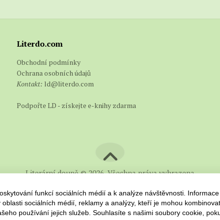
Literdo.com
Obchodní podmínky
Ochrana osobních údajů
Kontakt:
ld@literdo.com
Podpořte LD - získejte e-knihy zdarma
Literární doupě © 2026. Všechna práva vyhrazena
skytování funkcí sociálních médií a k analýze návštěvnosti. Informace
 oblasti sociálních médií, reklamy a analýzy, kteří je mohou kombinovat
 vašeho používání jejich služeb. Souhlasíte s našimi soubory cookie, pok