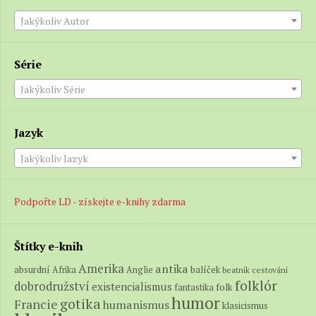
Jakýkoliv Autor
Série
Jakýkoliv Série
Jazyk
Jakýkoliv Jazyk
Podpořte LD - získejte e-knihy zdarma
Štítky e-knih
Amerika
antika
absurdní
balíček
Afrika
Anglie
beatnik
cestování
folklór
dobrodružství
existencialismus
folk
fantastika
humor
gotika
Francie
humanismus
klasicismus