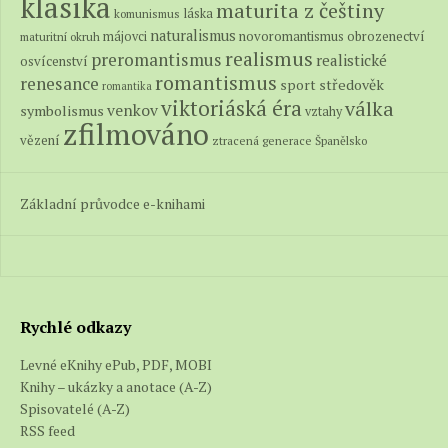
klasika
maturita z češtiny
láska
komunismus
naturalismus
novoromantismus
obrozenectví
májovci
maturitní okruh
realismus
preromantismus
realistické
osvícenství
romantismus
renesance
středověk
sport
romantika
viktoriáská éra
válka
venkov
symbolismus
vztahy
zfilmováno
vězení
ztracená generace
Španělsko
Základní průvodce e-knihami
Rychlé odkazy
Levné eKnihy ePub, PDF, MOBI
Knihy – ukázky a anotace (A-Z)
Spisovatelé (A-Z)
RSS feed