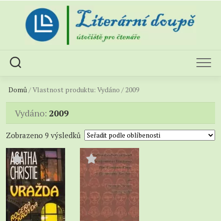
Skip
to
content
Domů
/ Vlastnost produktu: Vydáno / 2009
Vydáno:
2009
Sorted
Zobrazeno 9 výsledků
by
popularity