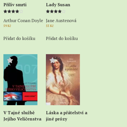
Příliv smrti
Lady Susan
Hodnocení
Hodnocení
Arthur Conan Doyle
Jane Austenová
4.00
4.00
z 5
z 5
59
Kč
55
Kč
Přidat do košíku
Přidat do košíku
V Tajné službě
Láska a přátelství a
Jejího Veličenstva
jiné prózy