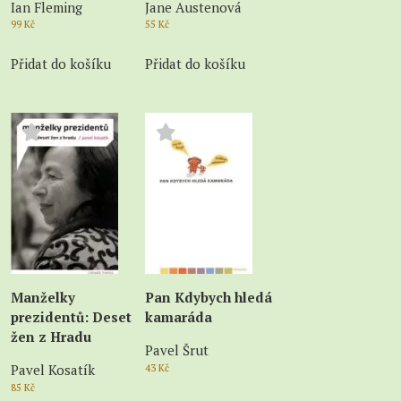
Ian Fleming
Jane Austenová
99
Kč
55
Kč
Přidat do košíku
Přidat do košíku
Manželky
Pan Kdybych hledá
prezidentů: Deset
kamaráda
žen z Hradu
Pavel Šrut
Pavel Kosatík
43
Kč
85
Kč