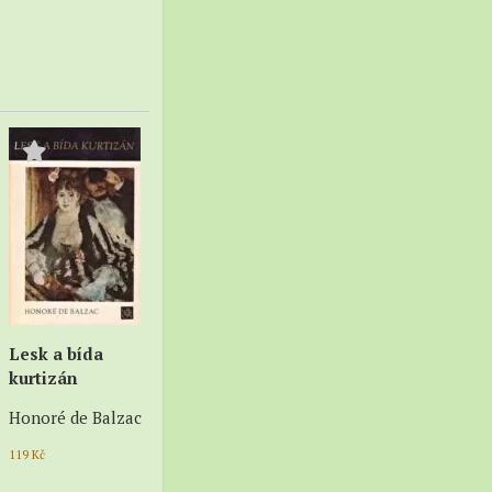
Lesk a bída
kurtizán
Honoré de Balzac
119
Kč