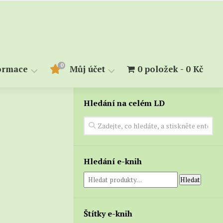
0
ormace
Můj účet
0 položek
0 Kč
Hledání na celém LD
měry
Objednávky
Stahování
kupiny
alendárium
lovník
Hledání e-knih
Hledat
Štítky e-knih