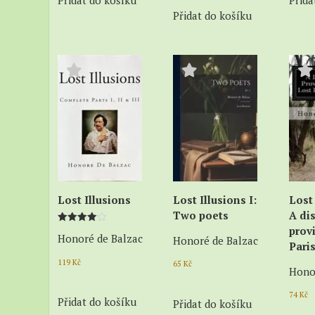
Přidat do košíku
Přida
Přidat do košíku
Lost Illusions
Lost Illusions I:
Lost 
Two poets
A di
provi
Hodnocení
Honoré de Balzac
Honoré de Balzac
4.00
Pari
z 5
119
Kč
65
Kč
Hono
74
Kč
Přidat do košíku
Přidat do košíku