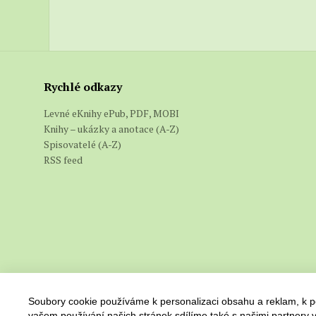
Rychlé odkazy
Levné eKnihy ePub, PDF, MOBI
Knihy – ukázky a anotace (A-Z)
Spisovatelé (A-Z)
RSS feed
Soubory cookie používáme k personalizaci obsahu a reklam, k po
vašem používání našich stránek sdílíme také s našimi partnery v