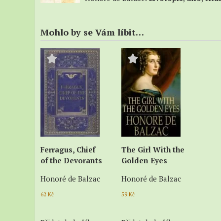
Mohlo by se Vám líbit…
Ferragus, Chief
The Girl With the
of the Devorants
Golden Eyes
Honoré de Balzac
Honoré de Balzac
62
Kč
59
Kč