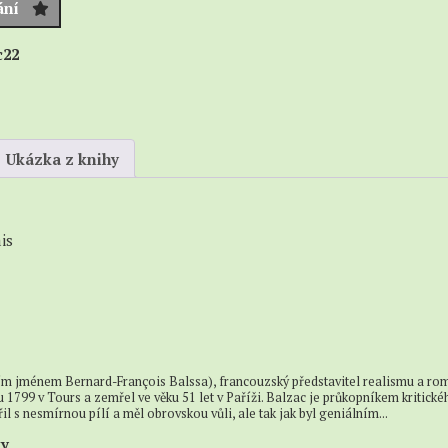
Anotace,
ání
Sci-
rozbory
ci
fi
c22
Fantasy
é
Dobrodružné,
akční
a
Ukázka z knihy
válečné
Detektivky
a
krimi
is
Horory
a
thrillery
Romantika
Povídky
ím jménem Bernard-François Balssa), francouzský představitel realismu a ro
oku 1799 v Tours a zemřel ve věku 51 let v Paříži. Balzac je průkopníkem kritick
Pro
il s nesmírnou pílí a měl obrovskou vůli, ale tak jak byl geniálním...
mládež
ty