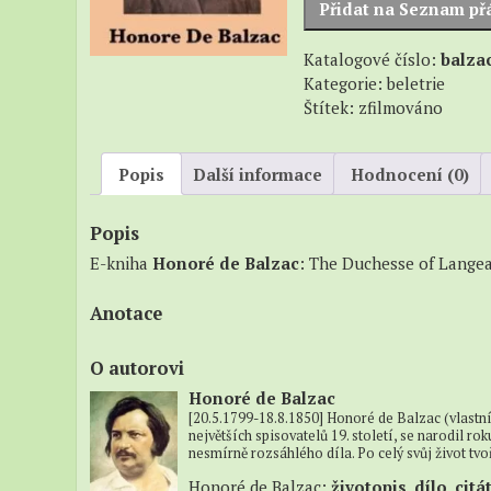
Přidat na Seznam př
–
množství
Beatni
Katalogové číslo:
balza
–
Kategorie:
beletrie
Naučn
Štítek:
zfilmováno
Popis
Další informace
Hodnocení (0)
Popis
E-kniha
Honoré de Balzac
: The Duchesse of Langea
Anotace
O autorovi
Honoré de Balzac
[20.5.1799-18.8.1850] Honoré de Balzac (vlastn
největších spisovatelů 19. století, se narodil r
nesmírně rozsáhlého díla. Po celý svůj život tvoř
Honoré de Balzac:
životopis
,
dílo
,
citá