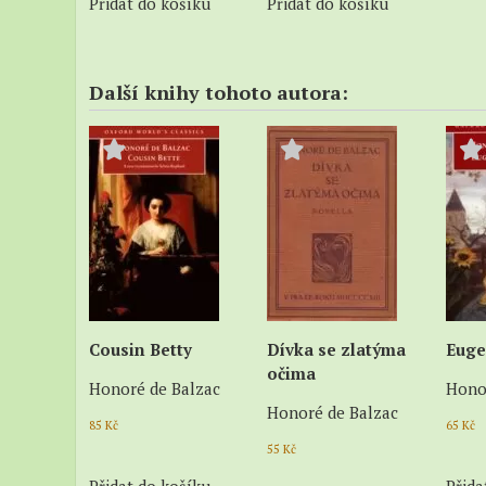
Přidat do košíku
Přidat do košíku
Další knihy tohoto autora:
Cousin Betty
Dívka se zlatýma
Euge
očima
Honoré de Balzac
Hono
Honoré de Balzac
85
Kč
65
Kč
55
Kč