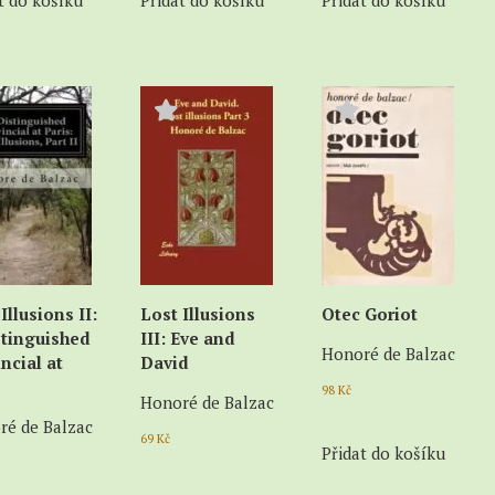
t do košíku
Přidat do košíku
Přidat do košíku
Illusions II:
Lost Illusions
Otec Goriot
stinguished
III: Eve and
Honoré de Balzac
ncial at
David
s
98
Kč
Honoré de Balzac
ré de Balzac
69
Kč
Přidat do košíku