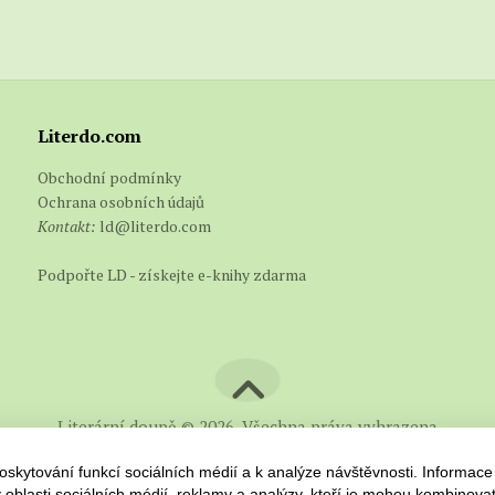
Literdo.com
Obchodní podmínky
Ochrana osobních údajů
Kontakt:
ld@literdo.com
Podpořte LD - získejte e-knihy zdarma
Literární doupě © 2026. Všechna práva vyhrazena
skytování funkcí sociálních médií a k analýze návštěvnosti. Informace
 oblasti sociálních médií, reklamy a analýzy, kteří je mohou kombinovat