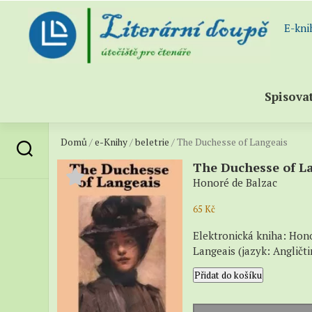
Skip
to
E-kni
content
Spisova
Domů
/
e-Knihy
/
beletrie
/ The Duchesse of Langeais
Abece
sezna
The Duchesse of L
spisov
Honoré de Balzac
Všichn
65
Kč
spisov
(katal
Elektronická kniha: Hon
–
Langeais (jazyk: Angličti
Próza
The
Přidat do košíku
Duchesse
–
of
Poezie
Langeais