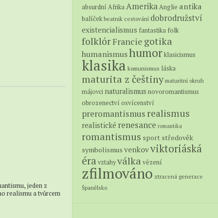
Amerika
antika
absurdní
Afrika
Anglie
dobrodružství
balíček
beatnik
cestování
existencialismus
folk
fantastika
folklór
gotika
Francie
humor
humanismus
klasicismus
klasika
láska
komunismus
maturita z češtiny
maturitní okruh
naturalismus
novoromantismus
májovci
obrozenectví
osvícenství
realismus
preromantismus
renesance
realistické
romantika
romantismus
středověk
sport
viktoriáská
venkov
symbolismus
éra
válka
vězení
vztahy
zfilmováno
ztracená generace
mantismu, jeden z
Španělsko
ého realismu a tvůrcem