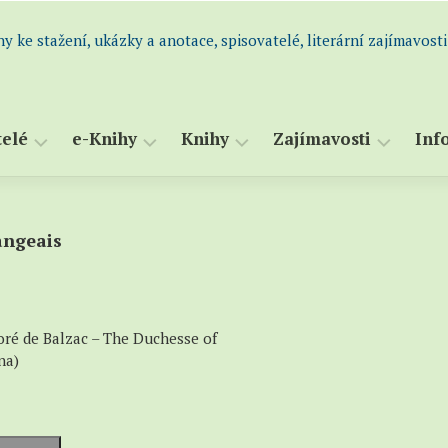
hy ke stažení, ukázky a anotace, spisovatelé, literární zajímavosti
telé
e-Knihy
Knihy
Zajímavosti
Inf
dní
Všechny
Abecední
Perličky
S
m
e-
seznam
a
angeais
Historie
atelů
knihy
knih
s
i
Knihy
Všechny
K
atelé
k
knihy
S
og)
maturitě
(katalog)
oré de Balzac – The Duchesse of
Romány
–
na)
a
Ukázky,
novely
výpisky
Humor
–