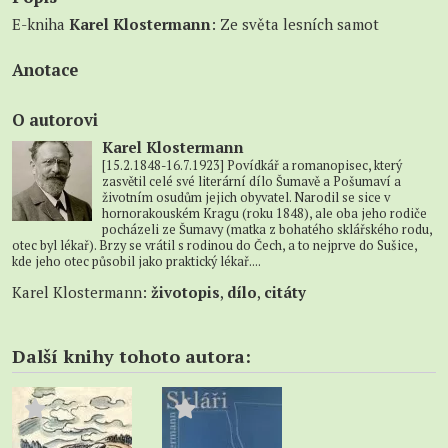
E-kniha
Karel Klostermann
: Ze světa lesních samot
Anotace
O autorovi
Karel Klostermann
[15.2.1848-16.7.1923] Povídkář a romanopisec, který
zasvětil celé své literární dílo Šumavě a Pošumaví a
životním osudům jejich obyvatel. Narodil se sice v
hornorakouském Kragu (roku 1848), ale oba jeho rodiče
pocházeli ze Šumavy (matka z bohatého sklářského rodu,
otec byl lékař). Brzy se vrátil s rodinou do Čech, a to nejprve do Sušice,
kde jeho otec působil jako praktický lékař....
Karel Klostermann:
životopis
,
dílo
,
citáty
Další knihy tohoto autora: