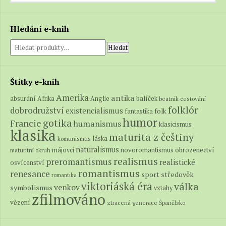
Hledání e-knih
Hledat
Štítky e-knih
Amerika
antika
absurdní
balíček
Afrika
Anglie
beatnik
cestování
folklór
dobrodružství
existencialismus
folk
fantastika
humor
gotika
Francie
humanismus
klasicismus
klasika
maturita z češtiny
láska
komunismus
naturalismus
novoromantismus
obrozenectví
májovci
maturitní okruh
realismus
preromantismus
realistické
osvícenství
romantismus
renesance
středověk
sport
romantika
viktoriáská éra
válka
venkov
symbolismus
vztahy
zfilmováno
vězení
ztracená generace
Španělsko