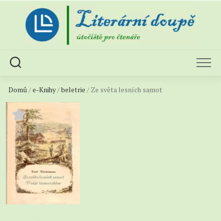
Skip
to
content
Domů
/
e-Knihy
/
beletrie
/ Ze světa lesních samot