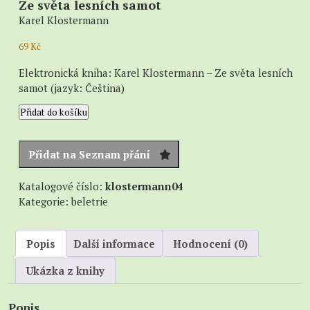
Ze světa lesních samot
Karel Klostermann
69
Kč
Elektronická kniha: Karel Klostermann – Ze světa lesních
samot (jazyk: Čeština)
Ze
Přidat do košíku
světa
lesních
samot
Přidat na Seznam přání
množství
Katalogové číslo:
klostermann04
Kategorie:
beletrie
Popis
Další informace
Hodnocení (0)
Ukázka z knihy
Popis