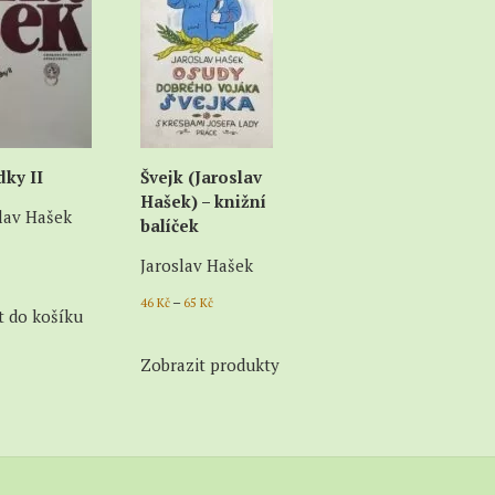
dky II
Švejk (Jaroslav
Hašek) – knižní
lav Hašek
balíček
Jaroslav Hašek
Price
–
46
Kč
65
Kč
t do košíku
range:
46 Kč
Zobrazit produkty
through
65 Kč