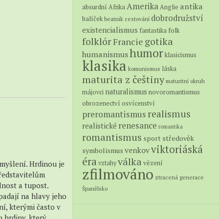
Amerika
antika
absurdní
Afrika
Anglie
dobrodružství
balíček
beatnik
cestování
existencialismus
folk
fantastika
folklór
gotika
Francie
humor
humanismus
klasicismus
klasika
láska
komunismus
maturita z češtiny
maturitní okruh
naturalismus
novoromantismus
májovci
obrozenectví
osvícenství
realismus
preromantismus
renesance
realistické
romantika
romantismus
středověk
sport
viktoriáská
venkov
symbolismus
éra
válka
vězení
myšlení. Hrdinou je
vztahy
zfilmováno
ředstavitelům
ztracená generace
lnost a tupost.
Španělsko
padají na hlavy jeho
í, kterými často v
 hrdiny, který