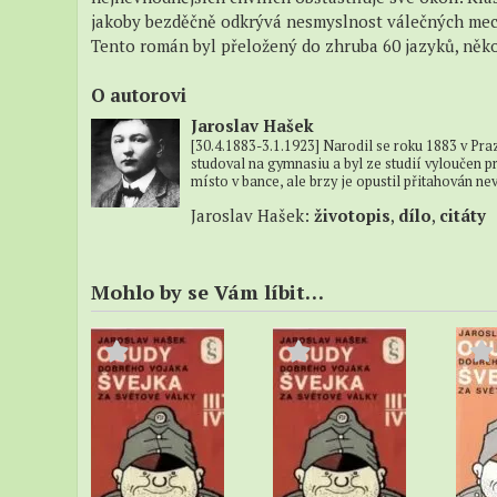
jakoby bezděčně odkrývá nesmyslnost válečných me
Tento román byl přeložený do zhruba 60 jazyků, něko
O autorovi
Jaroslav Hašek
[30.4.1883-3.1.1923] Narodil se roku 1883 v Pra
studoval na gymnasiu a byl ze studií vyloučen p
místo v bance, ale brzy je opustil přitahován 
Jaroslav Hašek:
životopis
,
dílo
,
citáty
Mohlo by se Vám líbit…