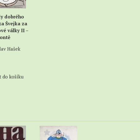
y dobrého
ka Švejka za
vé války II –
rontě
lav Hašek
t do košíku