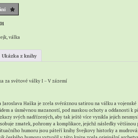
Anotace,
Sci-
rozbory
ání
ci
fi
Fantasy
01
é
Dobrodružné,
ejk
,
válka
akční
a
válečné
Ukázka z knihy
Detektivky
a
krimi
a za světové války I – V zázemí
Horory
a
thrillery
 Jaroslava Haška je zcela svéráznou satirou na válku a vojenské 
Romantika
 klidem a úsměvnou mazaností, pod maskou ochoty a oddanosti k p
azy svých nadřízených, aby tak ještě více vynikla jejich nesmys
Povídky
ůsobuje zmatek, pohromy a komplikace, jejichž následky většinou 
Pro
ituačního humoru jsou páteří knihy Švejkovy historky a mudrován
mládež
ik českého humoru vytvořil v této knize zcela originální archetyp