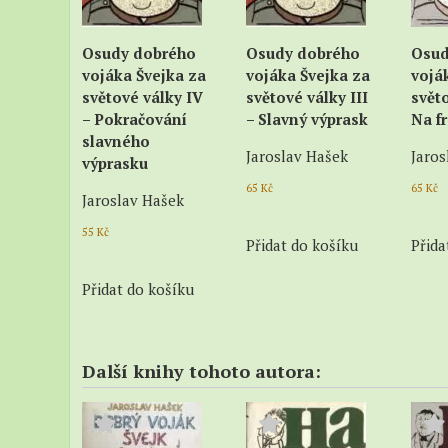
Osudy dobrého
Osudy dobrého
Osud
vojáka Švejka za
vojáka Švejka za
vojá
světové války IV
světové války III
světo
– Pokračování
– Slavný výprask
Na f
slavného
Jaroslav Hašek
Jaros
výprasku
65
Kč
65
Kč
Jaroslav Hašek
55
Kč
Přidat do košíku
Přida
Přidat do košíku
Další knihy tohoto autora: