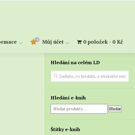
0
ormace
Můj účet
0 položek
0 Kč
Hledání na celém LD
měry
Objednávky
Stahování
kupiny
alendárium
lovník
Hledání e-knih
Hledat
Štítky e-knih