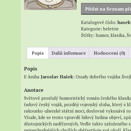
–
Švejka
Přidat na Seznam př
Beatni
za
světové
–
Katalogové číslo:
hasek
války
Naučn
Kategorie:
beletrie
I
Štítky:
humor
,
klasika
,
Šv
-
V
zázemí
Popis
Další informace
Hodnocení (0)
množství
Popis
E-kniha
Jaroslav Hašek
: Osudy dobrého vojáka Švejk
Anotace
Světově proslulý humoristický román českého klasika
řadový český voják, později vojenský sluha, který s
rakousko-uherské státní moci, doslovně vykonává rozk
Všude, kde se tento vpravdě lidový hrdina objeví, zp
důstojnických nadřízených. Vedle takto založeného s
nejnevhodnějších chvílích obšťastňuje své okolí. Klas