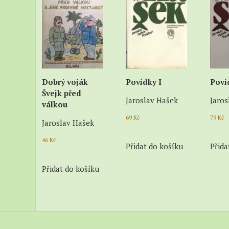
Dobrý voják
Povídky I
Poví
Švejk před
Jaroslav Hašek
Jaros
válkou
69
Kč
79
Kč
Jaroslav Hašek
46
Kč
Přidat do košíku
Přida
Přidat do košíku