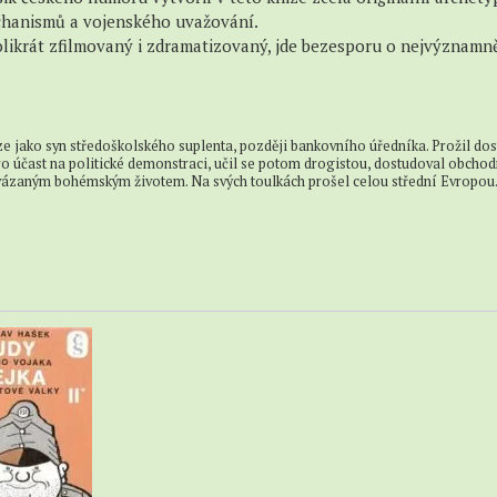
chanismů a vojenského uvažování.
Pro
likrát zfilmovaný i zdramatizovaný, jde bezesporu o nejvýznamně
děti
V
angličtině
ze jako syn středoškolského suplenta, později bankovního úředníka. Prožil dost
ro účast na politické demonstraci, učil se potom drogistou, dostudoval obchod
nevázaným bohémským životem. Na svých toulkách prošel celou střední Evropou. 