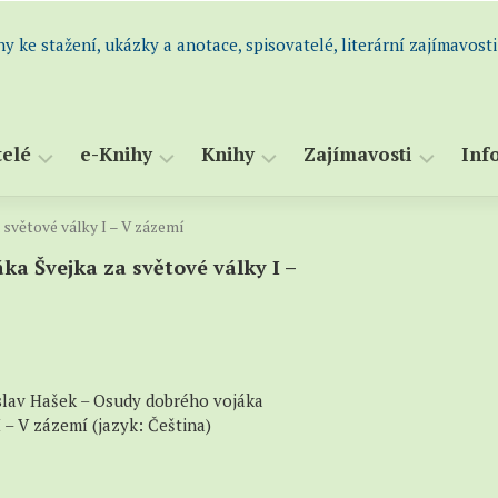
hy ke stažení, ukázky a anotace, spisovatelé, literární zajímavosti
telé
e-Knihy
Knihy
Zajímavosti
Inf
 světové války I – V zázemí
dní
Všechny
Abecední
Perličky
S
m
e-
seznam
a
ka Švejka za světové války I –
Historie
atelů
knihy
knih
s
i
Knihy
Všechny
K
atelé
k
knihy
S
og)
maturitě
(katalog)
Romány
–
oslav Hašek – Osudy dobrého vojáka
a
Ukázky,
 – V zázemí (jazyk: Čeština)
novely
výpisky
Humor
–