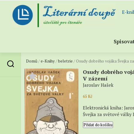
Skip
to
E-kni
content
Spisova
Domů
/
e-Knihy
/
beletrie
/ Osudy dobrého vojáka Švejka za
Abece
sezna
Osudy dobrého vojá
spisov
V zázemí
Všichn
Jaroslav Hašek
spisov
(katal
65
Kč
–
Elektronická kniha: Jar
Próza
Švejka za světové války I
Osudy
–
Přidat do košíku
dobrého
Poezie
vojáka