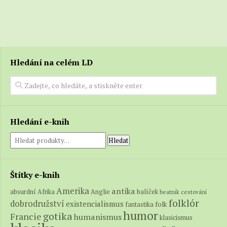
Hledání na celém LD
Hledání e-knih
Hledat
Štítky e-knih
Amerika
antika
absurdní
balíček
Afrika
Anglie
beatnik
cestování
folklór
dobrodružství
existencialismus
folk
fantastika
humor
gotika
Francie
humanismus
klasicismus