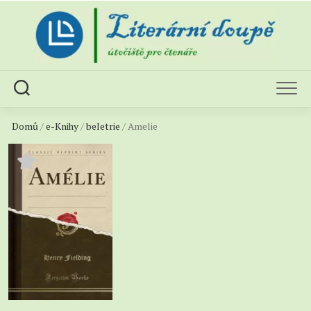
Skip
to
content
Domů
/
e-Knihy
/
beletrie
/ Amelie