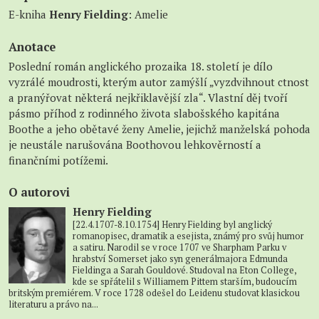
E-kniha
Henry Fielding
: Amelie
Anotace
Poslední román anglického prozaika 18. století je dílo
vyzrálé moudrosti, kterým autor zamýšlí „vyzdvihnout ctnost
a pranýřovat některá nejkřiklavější zla“. Vlastní děj tvoří
pásmo příhod z rodinného života slabošského kapitána
Boothe a jeho obětavé ženy Amelie, jejichž manželská pohoda
je neustále narušována Boothovou lehkověrností a
finančními potížemi.
O autorovi
Henry Fielding
[22.4.1707-8.10.1754] Henry Fielding byl anglický
romanopisec, dramatik a esejista, známý pro svůj humor
a satiru. Narodil se v roce 1707 ve Sharpham Parku v
hrabství Somerset jako syn generálmajora Edmunda
Fieldinga a Sarah Gouldové. Studoval na Eton College,
kde se spřátelil s Williamem Pittem starším, budoucím
britským premiérem. V roce 1728 odešel do Leidenu studovat klasickou
literaturu a právo na...