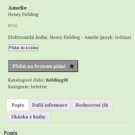
Amelie
Henry Fielding
89
Kč
Elektronická kniha: Henry Fielding – Amelie (jazyk: čeština)
Amelie
Přidat do košíku
množství
Přidat na Seznam přání
Katalogové číslo:
fielding01
Kategorie:
beletrie
Popis
Další informace
Hodnocení (0)
Ukázka z knihy
Popis