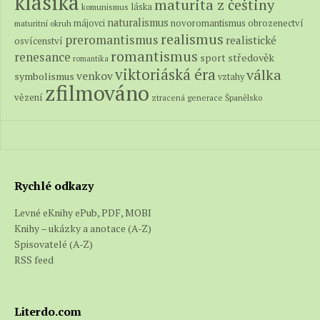
klasika
maturita z češtiny
láska
komunismus
naturalismus
novoromantismus
obrozenectví
májovci
maturitní okruh
realismus
preromantismus
realistické
osvícenství
romantismus
renesance
středověk
sport
romantika
viktoriáská éra
válka
venkov
symbolismus
vztahy
zfilmováno
vězení
ztracená generace
Španělsko
Rychlé odkazy
Levné eKnihy ePub, PDF, MOBI
Knihy – ukázky a anotace (A-Z)
Spisovatelé (A-Z)
RSS feed
Literdo.com