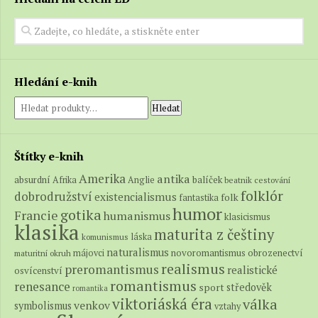
Hledání e-knih
Hledat
Štítky e-knih
Amerika
antika
absurdní
balíček
Afrika
Anglie
beatnik
cestování
folklór
dobrodružství
existencialismus
folk
fantastika
humor
gotika
Francie
humanismus
klasicismus
klasika
maturita z češtiny
láska
komunismus
naturalismus
novoromantismus
obrozenectví
májovci
maturitní okruh
realismus
preromantismus
realistické
osvícenství
romantismus
renesance
středověk
sport
romantika
viktoriáská éra
válka
venkov
symbolismus
vztahy