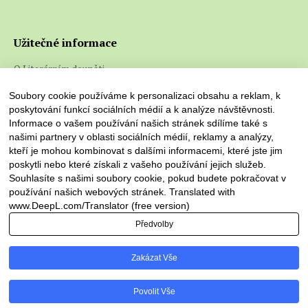
Užitečné informace
O Literárním doupěti
Co jsou e-knihy a jak je číst
Soubory cookie používáme k personalizaci obsahu a reklam, k
poskytování funkcí sociálních médií a k analýze návštěvnosti.
Informace o vašem používání našich stránek sdílíme také s
našimi partnery v oblasti sociálních médií, reklamy a analýzy,
kteří je mohou kombinovat s dalšími informacemi, které jste jim
poskytli nebo které získali z vašeho používání jejich služeb.
Souhlasíte s našimi soubory cookie, pokud budete pokračovat v
používání našich webových stránek. Translated with
www.DeepL.com/Translator (free version)
Předvolby
Literární doupě © 2026. Všechna práva vyhrazena
Zakázat Vše
Povolit Vše