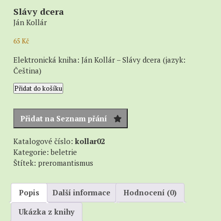
Slávy dcera
Ján Kollár
65
Kč
Elektronická kniha: Ján Kollár – Slávy dcera (jazyk:
Čeština)
Slávy
Přidat do košíku
dcera
množství
Přidat na Seznam přání
Katalogové číslo:
kollar02
Kategorie:
beletrie
Štítek:
preromantismus
Popis
Další informace
Hodnocení (0)
Ukázka z knihy