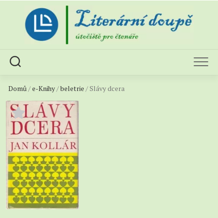
Skip
to
content
Domů
/
e-Knihy
/
beletrie
/ Slávy dcera