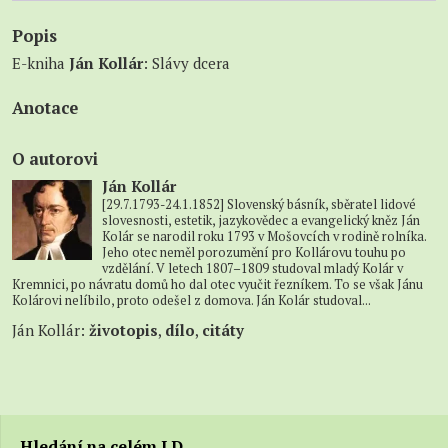
Popis
E-kniha
Ján Kollár
: Slávy dcera
Anotace
O autorovi
Ján Kollár
[29.7.1793-24.1.1852] Slovenský básník, sběratel lidové
slovesnosti, estetik, jazykovědec a evangelický kněz Ján
Kolár se narodil roku 1793 v Mošovcích v rodině rolníka.
Jeho otec neměl porozumění pro Kollárovu touhu po
vzdělání. V letech 1807–1809 studoval mladý Kolár v
Kremnici, po návratu domů ho dal otec vyučit řezníkem. To se však Jánu
Kolárovi nelíbilo, proto odešel z domova. Ján Kolár studoval...
Ján Kollár:
životopis
,
dílo
,
citáty
Hledání na celém LD