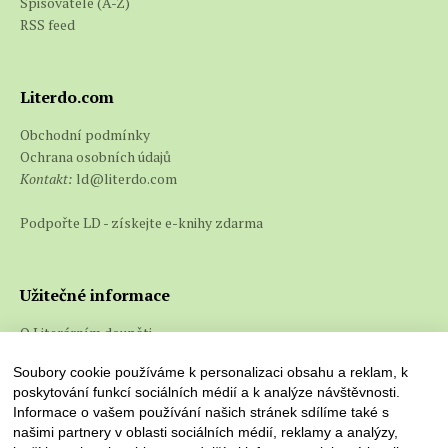
Spisovatelé (A-Z)
RSS feed
Literdo.com
Obchodní podmínky
Ochrana osobních údajů
Kontakt:
ld@literdo.com
Podpořte LD - získejte e-knihy zdarma
Užitečné informace
O Literárním doupěti
Co jsou e-knihy a jak je číst
Soubory cookie používáme k personalizaci obsahu a reklam, k
poskytování funkcí sociálních médií a k analýze návštěvnosti.
Informace o vašem používání našich stránek sdílíme také s
našimi partnery v oblasti sociálních médií, reklamy a analýzy,