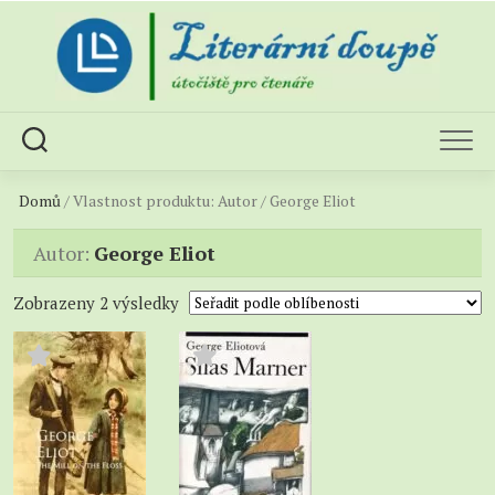
Skip
to
content
Domů
/ Vlastnost produktu: Autor / George Eliot
Autor:
George Eliot
Sorted
Zobrazeny 2 výsledky
by
popularity