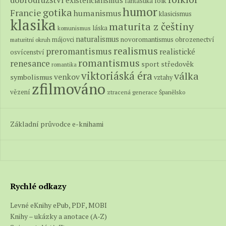
dobrodružství
existencialismus
folk
fantastika
humor
gotika
Francie
humanismus
klasicismus
klasika
maturita z češtiny
láska
komunismus
naturalismus
novoromantismus
obrozenectví
májovci
maturitní okruh
realismus
preromantismus
realistické
osvícenství
romantismus
renesance
středověk
sport
romantika
viktoriáská éra
válka
venkov
symbolismus
vztahy
zfilmováno
vězení
ztracená generace
Španělsko
Základní průvodce e-knihami
Rychlé odkazy
Levné eKnihy ePub, PDF, MOBI
Knihy – ukázky a anotace (A-Z)