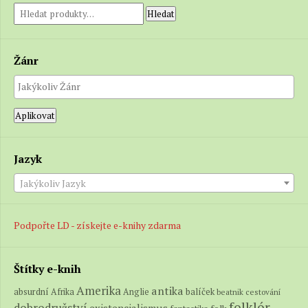
Hledat
Žánr
Aplikovat
Jazyk
Jakýkoliv Jazyk
Podpořte LD - získejte e-knihy zdarma
Štítky e-knih
Amerika
antika
absurdní
balíček
Afrika
Anglie
beatnik
cestování
folklór