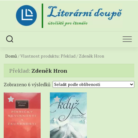
Skip
to
content
Domů
/ Vlastnost produktu: Překlad / Zdeněk Hron
Překlad:
Zdeněk Hron
Sorted
Zobrazeno 6 výsledků
by
popularity