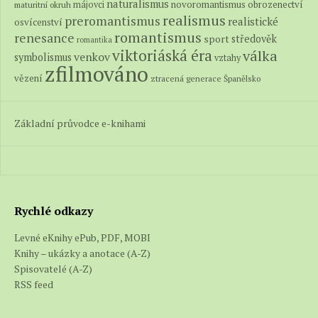
naturalismus
novoromantismus
obrozenectví
májovci
maturitní okruh
realismus
preromantismus
realistické
osvícenství
romantismus
renesance
středověk
sport
romantika
viktoriáská éra
válka
venkov
symbolismus
vztahy
zfilmováno
vězení
ztracená generace
Španělsko
Základní průvodce e-knihami
Rychlé odkazy
Levné eKnihy ePub, PDF, MOBI
Knihy – ukázky a anotace (A-Z)
Spisovatelé (A-Z)
RSS feed