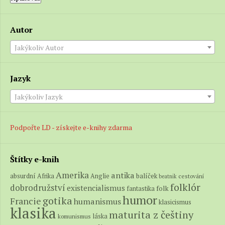
Autor
Jakýkoliv Autor
Jazyk
Jakýkoliv Jazyk
Podpořte LD - získejte e-knihy zdarma
Štítky e-knih
Amerika
antika
absurdní
balíček
Afrika
Anglie
cestování
beatnik
folklór
dobrodružství
existencialismus
folk
fantastika
humor
gotika
Francie
humanismus
klasicismus
klasika
maturita z češtiny
láska
komunismus