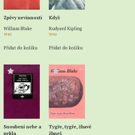
Zpěvy nevinnosti
Když
William Blake
Rudyard Kipling
39
Kč
39
Kč
Přidat do košíku
Přidat do košíku
Snoubení nebe a
Tygře, tygře, žhavě
pekla
žhneš